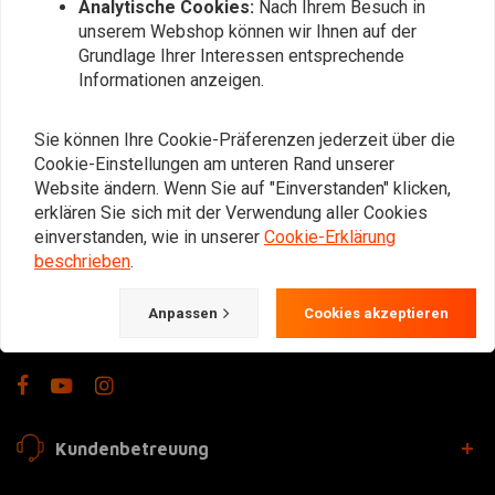
Analytische Cookies:
Nach Ihrem Besuch in
unserem Webshop können wir Ihnen auf der
Bei Fragen zu Ihrer Bestellung,
Grundlage Ihrer Interessen entsprechende
Lieferzeiten, Rücksendungen &
Informationen anzeigen.
Reparaturen oder allgemeinen
Informationen können Sie uns
Sie können Ihre Cookie-Präferenzen jederzeit über die
jederzeit auf eine der folgenden Arten
Cookie-Einstellungen am unteren Rand unserer
kontaktieren.
Website ändern. Wenn Sie auf "Einverstanden" klicken,
erklären Sie sich mit der Verwendung aller Cookies
einverstanden, wie in unserer
Cookie-Erklärung
Gotenburgweg 46a, 9723 TM Groningen (The Netherlands)
beschrieben
.
+31 85 06 06 06 5
Anpassen
Cookies akzeptieren
info@choppershop.com
Kundenbetreuung