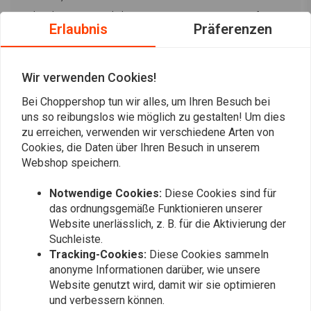
Mehr oder weniger Artikel. Lassen Sie uns wissen, was wir für Sie
Erlaubnis
Präferenzen
tun können!
Wir verwenden Cookies!
Ist ein Artikel auf Lager
Bei Choppershop tun wir alles, um Ihren Besuch bei
uns so reibungslos wie möglich zu gestalten! Um dies
zu erreichen, verwenden wir verschiedene Arten von
Cookies, die Daten über Ihren Besuch in unserem
Immer auf dem Laufenden bleiben?
Webshop speichern.
Notwendige Cookies:
Diese Cookies sind für
das ordnungsgemäße Funktionieren unserer
Website unerlässlich, z. B. für die Aktivierung der
Abonnieren
Suchleiste.
Tracking-Cookies:
Diese Cookies sammeln
anonyme Informationen darüber, wie unsere
Website genutzt wird, damit wir sie optimieren
und verbessern können.