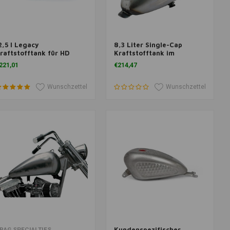
2,5 l Legacy
8,3 Liter Single-Cap
um Warenkorb hinzufügen
Zum Warenkorb hinzufügen
raftstofftank für HD
Kraftstofftank im
portster XL 83-03
Wespenstil
221,01
€214,47
Wunschzettel
Wunschzettel
Kundenspezifischer
um Warenkorb hinzufügen
Zum Warenkorb hinzufügen
RAG SPECIALTIES