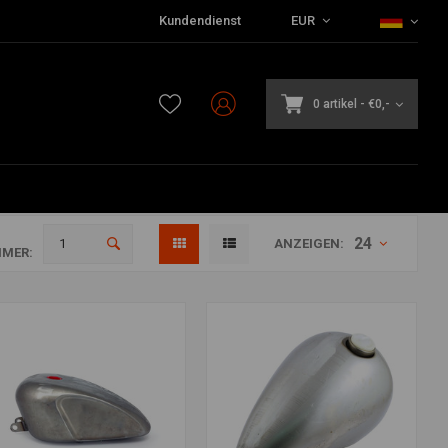
Kundendienst
EUR
0 artikel
-
€0,-
24
ANZEIGEN:
MER: