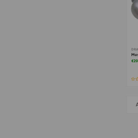
DRA
Mus
€20