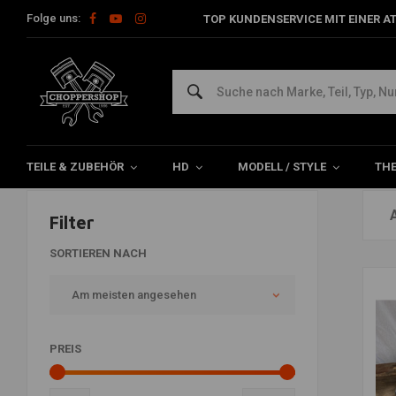
Folge uns:
TOP KUNDENSERVICE MIT EINER A
Tanks
Home
Teile & Zubehör
Panzer & Mehr
Tanks
TEILE & ZUBEHÖR
HD
MODELL / STYLE
TH
Filter
SORTIEREN NACH
Am meisten angesehen
PREIS