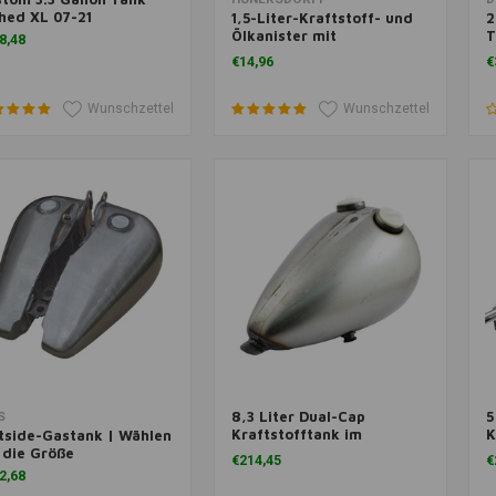
hed XL 07-21
1,5-Liter-Kraftstoff- und
2
Ölkanister mit
T
8,48
Gürtelbefestigungsclips
P
€14,96
€
Wunschzettel
Wunschzettel
8,3 Liter Dual-Cap
5
m Warenkorb hinzufügen
Zum Warenkorb hinzufügen
Z
S
Kraftstofftank im
K
tside-Gastank | Wählen
Wespenstil
S
 die Größe
€214,45
€
2,68