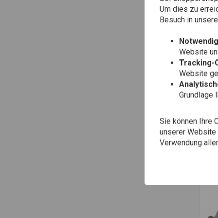
Um dies zu errei
Besuch in unser
Notwendig
Website une
Tracking-
Website gen
Analytisc
Grundlage 
Zu
KIL
Sie können Ihre 
Gas
Rac
unserer Website ä
€17
Verwendung aller