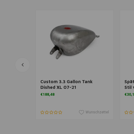
inzufügen
Zum Warenkorb hinzufügen
Zu
stofftank
Custom 3.3 Gallon Tank
Spä
L 83-03
Dished XL 07-21
Stil
Ausl
€188,48
€30,
Wunschzettel
Wunschzettel