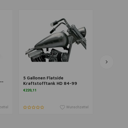
gen
Zum Warenkorb hinzufügen
Zum Ware
5 Gallonen Flatside
8,3 Liter S
""
Kraftstofftank HD 84-99
Kraftstoff
Softail FX
€220,11
€214,47
ettel
Wunschzettel