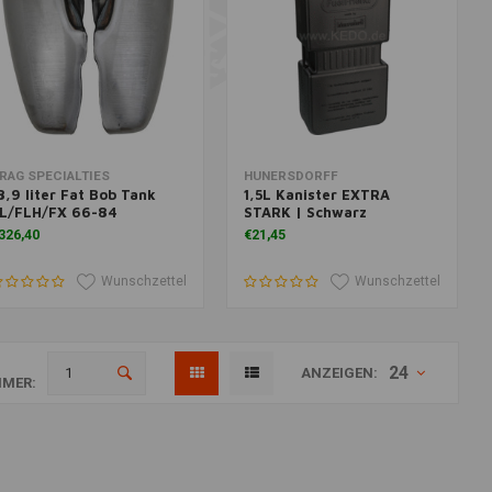
Zusatzinformation
Zum Warenkorb hinzufügen
RAG SPECIALTIES
HUNERSDORFF
8,9 liter Fat Bob Tank
1,5L Kanister EXTRA
L/FLH/FX 66-84
STARK | Schwarz
326,40
€21,45
Wunschzettel
Wunschzettel
24
ANZEIGEN:
MER: