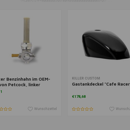
m Warenkorb hinzufügen
Zum Warenkorb hinzufü
KILLER CUSTOM
ter Benzinhahn im OEM-
Gastankdeckel "Cafe Racer
 von Petcock, linker
ass
11
€178,68
Wunschzettel
Wunschz