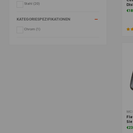
Stahl
(20)
Dis
€18
KATEGORIESPEZIFIKATIONEN
Chrom
(1)
Zu
MC
Fla
Sie
€23