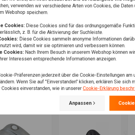
chen, verwenden wir verschiedene Arten von Cookies, die Daten 
em Webshop speichern.
e Cookies:
Diese Cookies sind für das ordnungsgemäße Funkti
rlässlich, z. B. für die Aktivierung der Suchleiste.
Cookies:
Diese Cookies sammeln anonyme Informationen darübe
utzt wird, damit wir sie optimieren und verbessern können.
he Cookies:
Nach Ihrem Besuch in unserem Webshop können wir 
Ihrer Interessen entsprechende Informationen anzeigen.
m Warenkorb hinzufügen
Zum Warenkorb hinzufügen
Z
LER CUSTOM
DRAG SPECIALTIES
D
Cookie-Präferenzen jederzeit über die Cookie-Einstellungen am 
tankdeckel "Cafe
18,9 Liter Fat Bob Tank
7
er""
Twist-lock Cap FL/FLH/FX
K
ndern. Wenn Sie auf "Einverstanden" klicken, erklären Sie sich m
48-84
8,68
€
€202,39
 Cookies einverstanden, wie in unserer
Cookie-Erklärung beschr
Wunschzettel
Wunschzettel
Anpassen
Cookie