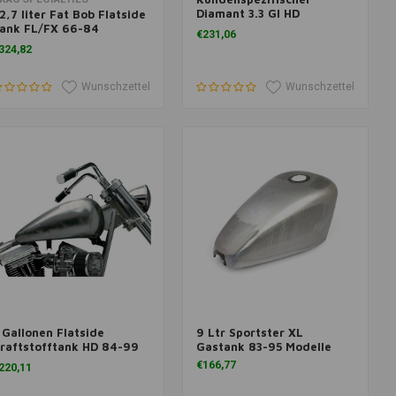
Diamant 3.3 Gl HD
2,7 liter Fat Bob Flatside
Sportster XL
ank FL/FX 66-84
€231,06
Erdnussbehälter
anhead 48-65
324,82
Wunschzettel
Wunschzettel
 Gallonen Flatside
9 Ltr Sportster XL
um Warenkorb hinzufügen
Zum Warenkorb hinzufügen
raftstofftank HD 84-99
Gastank 83-95 Modelle
oftail FX
€166,77
220,11