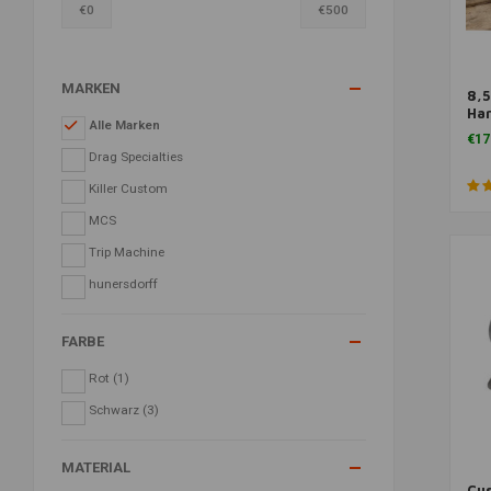
€
0
€
500
MARKEN
8,5
Zu
Har
Alle Marken
XL
€17
Drag Specialties
Killer Custom
MCS
Trip Machine
hunersdorff
FARBE
Rot
(1)
Schwarz
(3)
MATERIAL
Cus
Zu