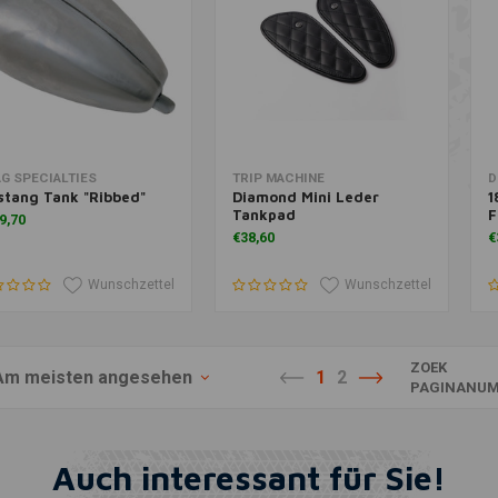
Zusatzinformation
Zusatzinformation
G SPECIALTIES
TRIP MACHINE
D
tang Tank "Ribbed"
Diamond Mini Leder
1
Tankpad
F
9,70
€38,60
€
Wunschzettel
Wunschzettel
ZOEK
Am meisten angesehen
1
2
PAGINANUM
Auch interessant für Sie!