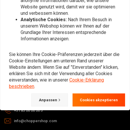
anonyme Informationen darüber, wie unsere
Abonnieren
Website genutzt wird, damit wir sie optimieren
und verbessern können.
Analytische Cookies:
Nach Ihrem Besuch in
unserem Webshop können wir Ihnen auf der
Grundlage Ihrer Interessen entsprechende
Informationen anzeigen.
Bei Fragen zu Ihrer Bestellung,
Sie können Ihre Cookie-Präferenzen jederzeit über die
Lieferzeiten, Rücksendungen &
Cookie-Einstellungen am unteren Rand unserer
Reparaturen oder allgemeinen
Website ändern. Wenn Sie auf "Einverstanden" klicken,
Informationen können Sie uns
erklären Sie sich mit der Verwendung aller Cookies
jederzeit auf eine der folgenden Arten
einverstanden, wie in unserer
Cookie-Erklärung
kontaktieren.
beschrieben
.
Gotenburgweg 46a, 9723 TM Groningen (The Netherlands)
Anpassen
Cookies akzeptieren
+31 85 06 06 06 5
info@choppershop.com