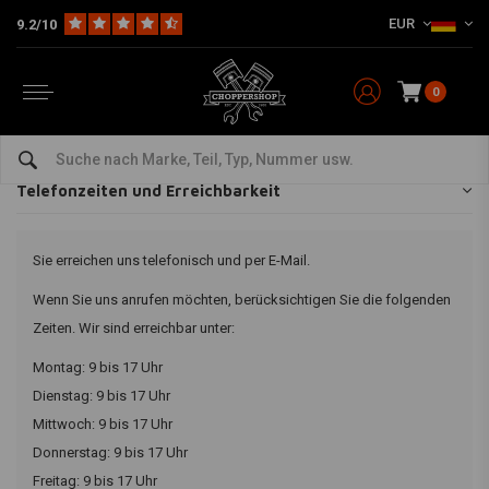
EUR
9.2/10
Home
Kundenservice
Einkaufen & abholen
Telefonzeiten und Erreichbarkeit
Telefonzeiten und Erreichbarkeit
0
Holen Sie Ihre Pakete selbst ab
Telefonzeiten und Erreichbarkeit
Sie erreichen uns telefonisch und per E-Mail.
Wenn Sie uns anrufen möchten, berücksichtigen Sie die folgenden
Zeiten. Wir sind erreichbar unter:
Montag: 9 bis 17 Uhr
Dienstag: 9 bis 17 Uhr
Mittwoch: 9 bis 17 Uhr
Donnerstag: 9 bis 17 Uhr
Freitag: 9 bis 17 Uhr