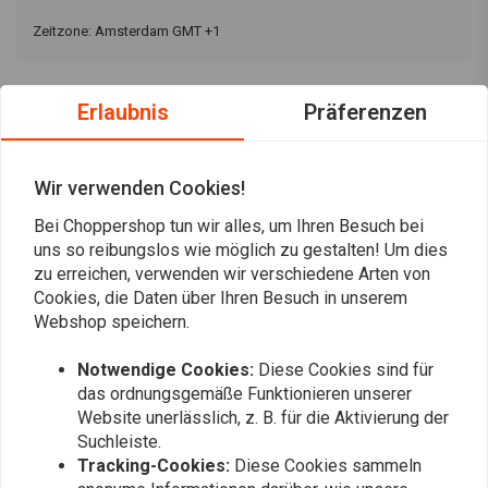
Zeitzone: Amsterdam GMT +1
Besuchsadresse
Erlaubnis
Präferenzen
AGB
Wir verwenden Cookies!
Datenschutzerklärung
Bei Choppershop tun wir alles, um Ihren Besuch bei
uns so reibungslos wie möglich zu gestalten! Um dies
Warum wir tun, was wir tun
zu erreichen, verwenden wir verschiedene Arten von
Cookies, die Daten über Ihren Besuch in unserem
Webshop speichern.
Immer auf dem Laufenden bleiben?
Notwendige Cookies:
Diese Cookies sind für
das ordnungsgemäße Funktionieren unserer
Website unerlässlich, z. B. für die Aktivierung der
Suchleiste.
Tracking-Cookies:
Diese Cookies sammeln