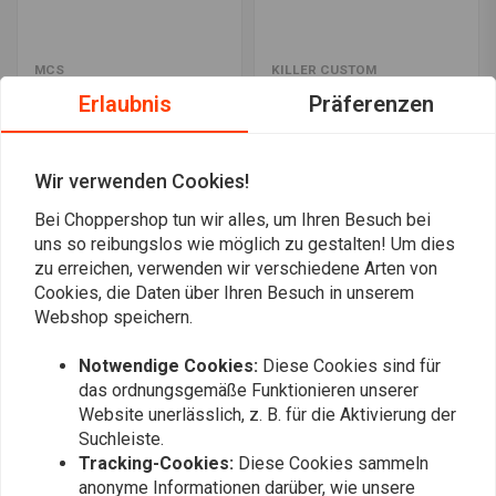
MCS
KILLER CUSTOM
Stabilisatorverbindung |
Invisible,
Erlaubnis
Präferenzen
Vorne und oben
Verkleidungshalterung -
Schwarz
€39,21
€97,45
Wir verwenden Cookies!
Bei Choppershop tun wir alles, um Ihren Besuch bei
Am meisten angesehen
24
uns so reibungslos wie möglich zu gestalten! Um dies
zu erreichen, verwenden wir verschiedene Arten von
Cookies, die Daten über Ihren Besuch in unserem
Webshop speichern.
Immer auf dem Laufenden bleiben?
Notwendige Cookies:
Diese Cookies sind für
das ordnungsgemäße Funktionieren unserer
Website unerlässlich, z. B. für die Aktivierung der
Suchleiste.
Tracking-Cookies:
Diese Cookies sammeln
anonyme Informationen darüber, wie unsere
Abonnieren