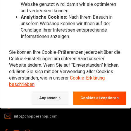
Website genutzt wird, damit wir sie optimieren
und verbessern können.
Analytische Cookies:
Nach Ihrem Besuch in
unserem Webshop können wir Ihnen auf der
Grundlage Ihrer Interessen entsprechende
Informationen anzeigen.
Bei Fragen zu Ihrer Bestellung,
Lieferzeiten, Rücksendungen &
Sie können Ihre Cookie-Präferenzen jederzeit über die
Reparaturen oder allgemeinen
Cookie-Einstellungen am unteren Rand unserer
Informationen können Sie uns
Website ändern. Wenn Sie auf "Einverstanden" klicken,
erklären Sie sich mit der Verwendung aller Cookies
jederzeit auf eine der folgenden Arten
einverstanden, wie in unserer
Cookie-Erklärung
kontaktieren.
beschrieben
.
Gotenburgweg 46a, 9723 TM Groningen (The Netherlands)
Anpassen
Cookies akzeptieren
+31 85 06 06 06 5
info@choppershop.com