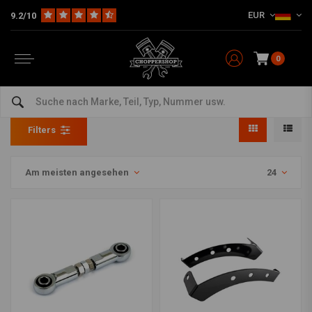
EUR
9.2/10
0
Gabelstabilisatoren
Home
Teile & Zubehör
Federung
Gabelstabilisatoren
Filters
Am meisten angesehen
24