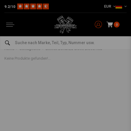
EUR
9.2/10
0
Artikel mit Schlagwort Biltwell
Bonanza Gloss Blood Red
Home
Schlagworte
Biltwell Bonanza Gloss Blood Red
Keine Produkte gefunden!...