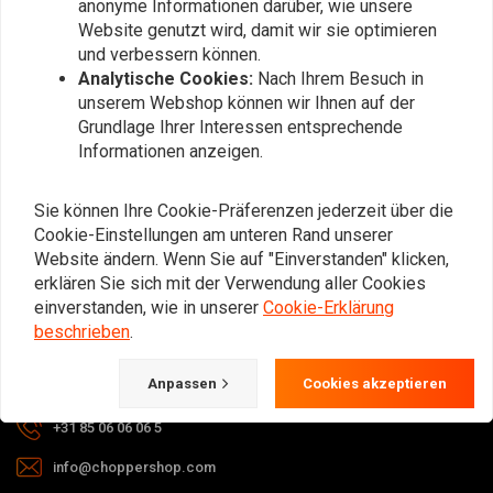
anonyme Informationen darüber, wie unsere
Abonnieren
Website genutzt wird, damit wir sie optimieren
und verbessern können.
Analytische Cookies:
Nach Ihrem Besuch in
unserem Webshop können wir Ihnen auf der
Grundlage Ihrer Interessen entsprechende
Informationen anzeigen.
Bei Fragen zu Ihrer Bestellung,
Sie können Ihre Cookie-Präferenzen jederzeit über die
Lieferzeiten, Rücksendungen &
Cookie-Einstellungen am unteren Rand unserer
Reparaturen oder allgemeinen
Website ändern. Wenn Sie auf "Einverstanden" klicken,
Informationen können Sie uns
erklären Sie sich mit der Verwendung aller Cookies
jederzeit auf eine der folgenden Arten
einverstanden, wie in unserer
Cookie-Erklärung
kontaktieren.
beschrieben
.
Anpassen
Cookies akzeptieren
Gotenburgweg 46a, 9723 TM Groningen (The Netherlands)
+31 85 06 06 06 5
info@choppershop.com