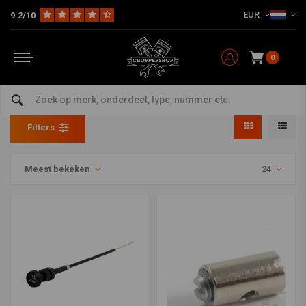
EUR
9.2/10
0
Gaskabels
Home
HD
Harley onderhoud
Leidingen en & Kabels
Gaskabels
Filters
Meest bekeken
24