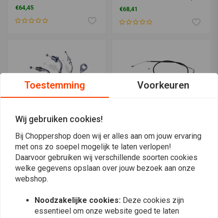
XL
€64,45
€68,41
Toestemming
Voorkeuren
Wij gebruiken cookies!
Bij Choppershop doen wij er alles aan om jouw ervaring
met ons zo soepel mogelijk te laten verlopen!
BARNETT
S&S
Daarvoor gebruiken wij verschillende soorten cookies
Single Gaskabel Zwart
Gaskabel Set 42" voor
76-80 B.T., XL
74-19 B.T. XL models met
welke gegevens opslaan over jouw bezoek aan onze
S&S E&G
€42,80
€297,88
webshop.
Noodzakelijke cookies:
Deze cookies zijn
essentieel om onze website goed te laten