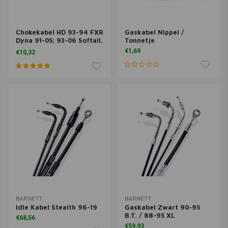
Chokekabel HD 93-94 FXR
Gaskabel Nippel /
Dyna 91-05; 93-06 Softail,
Tonnetje
FLT; 88-06 XL
€1,69
€10,32
BARNETT
BARNETT
Idle Kabel Stealth 96-19
Gaskabel Zwart 90-95
B.T. / 88-95 XL
€68,56
€59,93