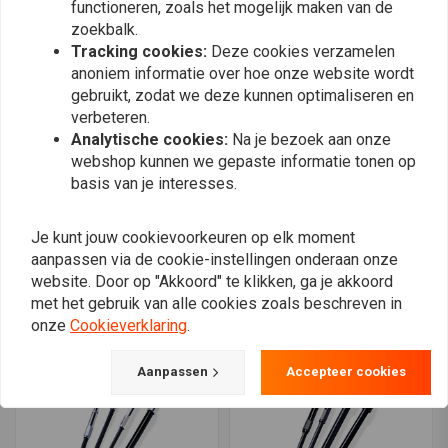
functioneren, zoals het mogelijk maken van de
zoekbalk.
Tracking cookies:
Deze cookies verzamelen
anoniem informatie over hoe onze website wordt
gebruikt, zodat we deze kunnen optimaliseren en
verbeteren.
Analytische cookies:
Na je bezoek aan onze
webshop kunnen we gepaste informatie tonen op
basis van je interesses.
BARNETT
BARNETT
Gaskabel Platinum 96-19
Idle Kabel Gevlochten 81-
89 B.T. / 81-87 XL
Je kunt jouw cookievoorkeuren op elk moment
€99,17
€68,41
aanpassen via de cookie-instellingen onderaan onze
website. Door op "Akkoord" te klikken, ga je akkoord
met het gebruik van alle cookies zoals beschreven in
onze
Cookieverklaring
.
Aanpassen
Accepteer cookies