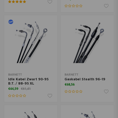
BARNETT
BARNETT
Idle Kabel Zwart 90-95
Gaskabel Stealth 96-19
B.T. / 88-95 XL
€68,56
€44,59
€61,41