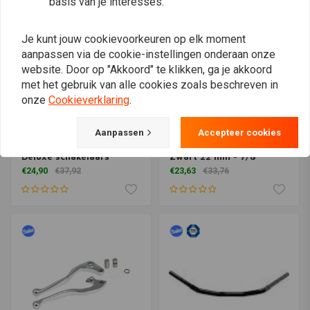
basis van je interesses.
Je kunt jouw cookievoorkeuren op elk moment
aanpassen via de cookie-instellingen onderaan onze
website. Door op "Akkoord" te klikken, ga je akkoord
met het gebruik van alle cookies zoals beschreven in
onze
Cookieverklaring
.
Aanpassen
Accepteer cookies
KUSTOM TECH
EMGO
Micro Switch voor de
22MM x 140MM Hoog
Deluxe schakelaars
Zwart 22 mm - 7/8"
€24,90
€37,92
€23,63
€33,76