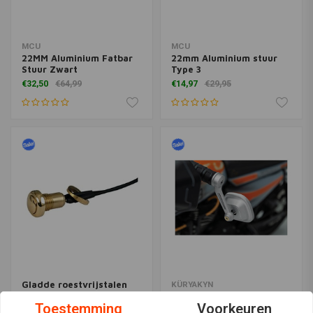
MCU
MCU
22MM Aluminium Fatbar
22mm Aluminium stuur
Stuur Zwart
Type 3
€32,50
€64,99
€14,97
€29,95
Gladde roestvrijstalen
KÜRYAKYN
knop Messing 12 mm
Dillinger Bar End Spiegel
Toestemming
Voorkeuren
Zilver
€11,38
€18,06