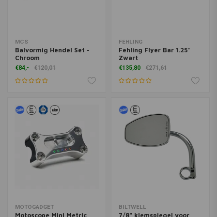
MCS
FEHLING
Balvormig Hendel Set -
Fehling Flyer Bar 1.25"
Chroom
Zwart
€84,-
€120,01
€135,80
€271,61
MOTOGADGET
BILTWELL
Motoscope Mini Metric
7/8" klemspiegel voor