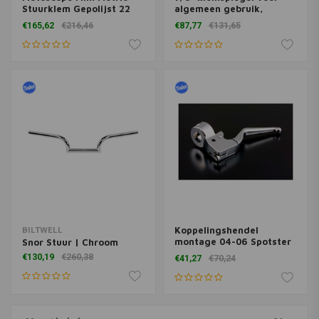
Stuurklem Gepolijst 22
algemeen gebruik,
mm
druppelvormig, CE-
€165,62
€216,46
€87,77
€131,65
gecertificeerd - Chroom
Koppelingshendel
BILTWELL
montage 04-06 Spotster
Snor Stuur | Chroom
XL
€130,19
€260,38
€41,27
€70,24