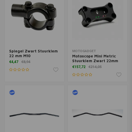
Spiegel Zwart Stuurklem
MOTOGADGET
22 mm M10
Motoscope Mini Metric
Stuurklem Zwart 22mm
€4,47
€8,94
€157,72
€214,05