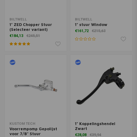
BILTWELL
BILTWELL
1" ZED Chopper Stuur
1" stuur Window
(Selecteer variant)
€161,72
€215,63
€184,13
€245,51
1" Koppelingshendel
KUSTOM TECH
Zwart
Voorrempomp Gepolijst
voor 7/8" Stuur
€28,08
€39,94