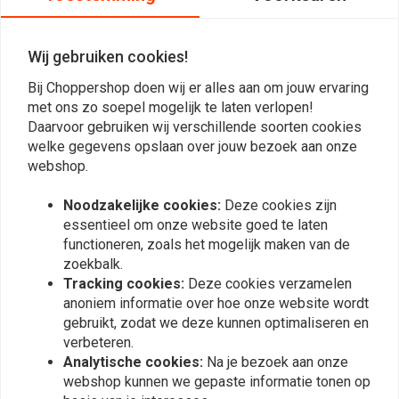
€79,24
€121,88
Wij gebruiken cookies!
Bij Choppershop doen wij er alles aan om jouw ervaring
met ons zo soepel mogelijk te laten verlopen!
Daarvoor gebruiken wij verschillende soorten cookies
welke gegevens opslaan over jouw bezoek aan onze
webshop.
Noodzakelijke cookies:
Deze cookies zijn
essentieel om onze website goed te laten
functioneren, zoals het mogelijk maken van de
zoekbalk.
MCU
AVON GRIPS
22mm Aluminium stuur
Tracking cookies:
Deze cookies verzamelen
Old School Grips Coke
Type 2
Fles Look, Rood
anoniem informatie over hoe onze website wordt
€14,97
€29,95
€21,69
€31,62
gebruikt, zodat we deze kunnen optimaliseren en
verbeteren.
Analytische cookies:
Na je bezoek aan onze
webshop kunnen we gepaste informatie tonen op