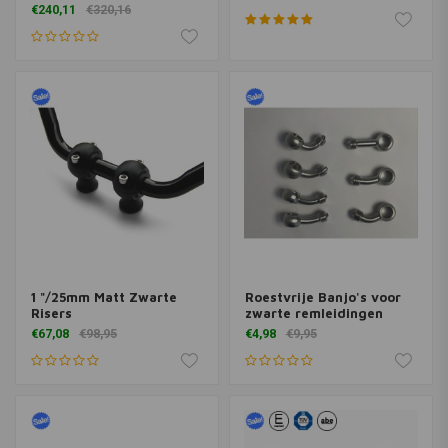
€240,11
€320,16
1 "/25mm Matt Zwarte
Roestvrije Banjo's voor
Risers
zwarte remleidingen
€67,08
€98,95
€4,98
€9,95