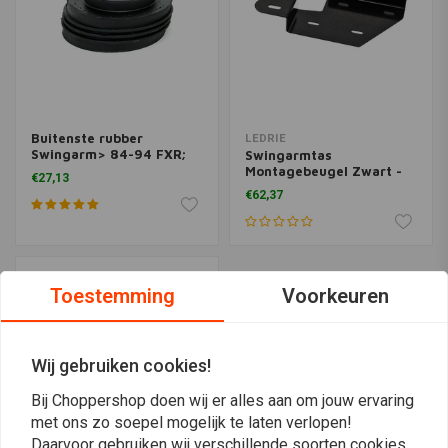
Buitenste rubber
LEDRIE
Swingarm> 84-94 FXR;
Swingarmtas
86-08 FLT (NU) Softail
Montagebeugel Zwart -
€27,13
Links
€62,37
Toestemming
Voorkeuren
Wij gebruiken cookies!
Bij Choppershop doen wij er alles aan om jouw ervaring
met ons zo soepel mogelijk te laten verlopen!
Daarvoor gebruiken wij verschillende soorten cookies