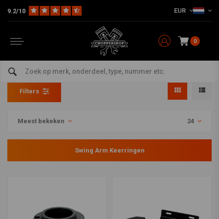
EUR
9.2/10
0
Swing Arm Keerringen
Home
HD
Harley onderhoud
Keerringen
Swing Arm Keerringen
Filters
Meest bekeken
24
Swing Arm Keerringen