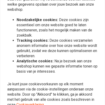
welke gegevens opslaan over jouw bezoek aan onze
James, wiel / Swingarm
webshop.
Keerring, rubber
€24,88
Noodzakelijke cookies:
Deze cookies zijn
essentieel om onze website goed te laten
functioneren, zoals het mogelijk maken van de
zoekbalk.
Meest bekeken
24
Tracking cookies:
Deze cookies verzamelen
anoniem informatie over hoe onze website wordt
gebruikt, zodat we deze kunnen optimaliseren en
verbeteren.
Op de hoogte blijven?
Analytische cookies:
Na je bezoek aan onze
webshop kunnen we gepaste informatie tonen op
basis van je interesses.
Je kunt jouw cookievoorkeuren op elk moment
aanpassen via de cookie-instellingen onderaan onze
Abonneer
website. Door op "Akkoord" te klikken, ga je akkoord
met het gebruik van alle cookies zoals beschreven in
onze
Cookieverklaring
.