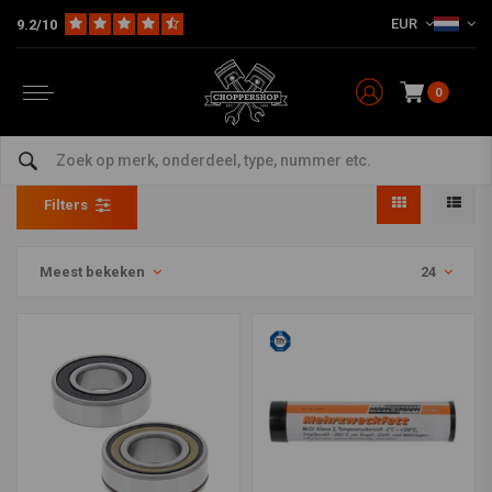
EUR
9.2/10
0
Wiellager
Home
HD
Harley onderhoud
Lagers
Wiellager
Filters
Meest bekeken
24