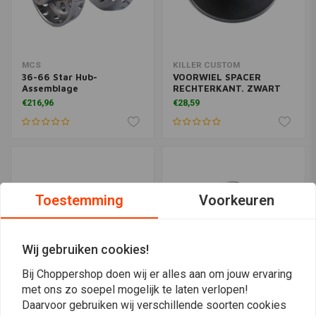
MCS
KILLER CUSTOM
36-66 Star Hub-
VOORWIEL SPACER
Assemblage
RECHTERKANT. ZWART
€216,96
€28,59
Toestemming
Voorkeuren
Wij gebruiken cookies!
Bij Choppershop doen wij er alles aan om jouw ervaring
met ons zo soepel mogelijk te laten verlopen!
Daarvoor gebruiken wij verschillende soorten cookies
Lagerset voor wiel /
MCS