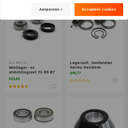
Aanpassen
Accepteer cookies
Lagerunit, tandwielas
ALL BALLS
Harley Davidson
Wiellager- en
afdichtingsset 73-99 BT
€90,77
EXCL. 80-81 FLT 73-99 XL
€23,69