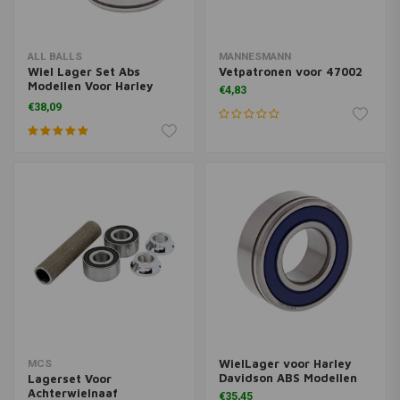
ALL BALLS
MANNESMANN
Wiel Lager Set Abs
Vetpatronen voor 47002
Modellen Voor Harley
€4,83
Davdson
€38,09
WielLager voor Harley
MCS
Davidson ABS Modellen
Lagerset Voor
Achterwielnaaf
€35,45