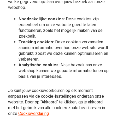
achterbrug Big Twin / XL
Wiellager | 25 Mm-Id |
welke gegevens opslaan over jouw bezoek aan onze
Abs-Modellen
€22,11
webshop.
€14,66
Noodzakelijke cookies:
Deze cookies zijn
essentieel om onze website goed te laten
functioneren, zoals het mogelijk maken van de
zoekbalk.
Tracking cookies:
Deze cookies verzamelen
anoniem informatie over hoe onze website wordt
gebruikt, zodat we deze kunnen optimaliseren en
verbeteren.
Analytische cookies:
Na je bezoek aan onze
webshop kunnen we gepaste informatie tonen op
basis van je interesses.
MCS
KILLER CUSTOM
Wiellagers | 00-09
VOORWIEL SPACER KIT
Je kunt jouw cookievoorkeuren op elk moment
LINKS & RECHTS. ZWART
€26,50
aanpassen via de cookie-instellingen onderaan onze
€59,34
website. Door op "Akkoord" te klikken, ga je akkoord
met het gebruik van alle cookies zoals beschreven in
onze
Cookieverklaring
.