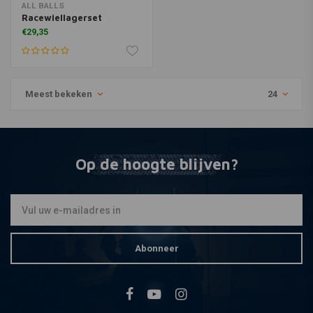
ALL BALLS
Racewiellagerset
€29,35
Meest bekeken
24
Op de hoogte blijven?
Abonneer