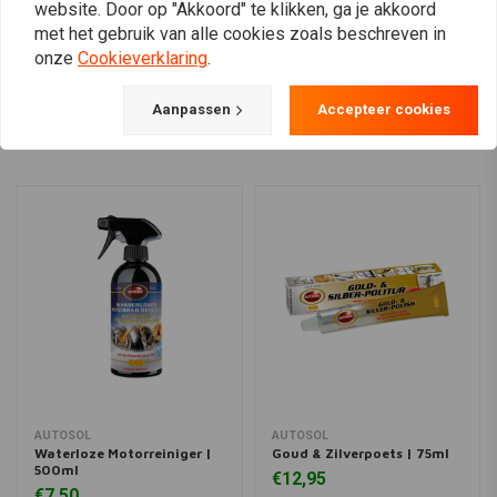
website. Door op "Akkoord" te klikken, ga je akkoord
met het gebruik van alle cookies zoals beschreven in
onze
Cookieverklaring
.
View more
Aanpassen
Accepteer cookies
AUTOSOL
AUTOSOL
Waterloze Motorreiniger |
Goud & Zilverpoets | 75ml
500ml
€12,95
€7,50