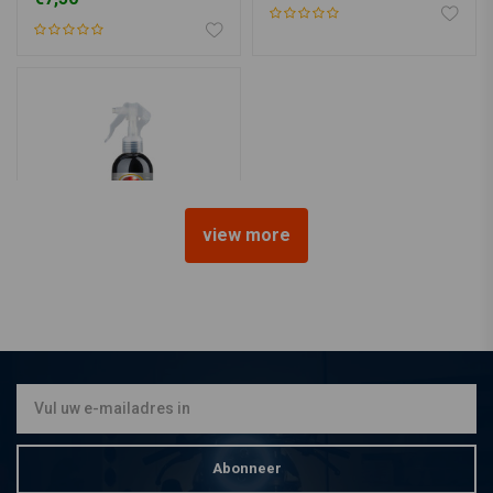
view more
AUTOSOL
3 in 1 RVS Pools | 250ml
€9,49
Abonneer