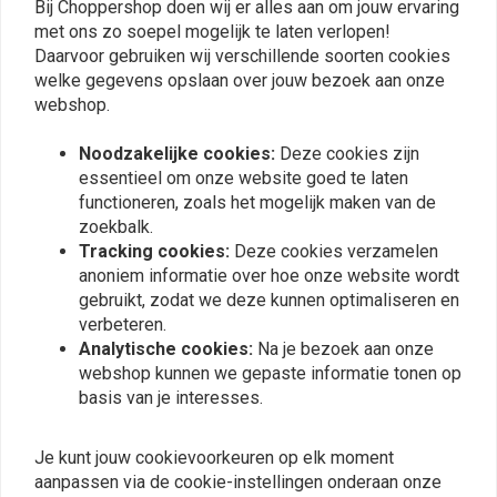
Bij Choppershop doen wij er alles aan om jouw ervaring
Plaats ook een review
met ons zo soepel mogelijk te laten verlopen!
Daarvoor gebruiken wij verschillende soorten cookies
welke gegevens opslaan over jouw bezoek aan onze
webshop.
Vergelijkbare producten
Noodzakelijke cookies:
Deze cookies zijn
essentieel om onze website goed te laten
functioneren, zoals het mogelijk maken van de
zoekbalk.
Tracking cookies:
Deze cookies verzamelen
anoniem informatie over hoe onze website wordt
gebruikt, zodat we deze kunnen optimaliseren en
verbeteren.
Analytische cookies:
Na je bezoek aan onze
webshop kunnen we gepaste informatie tonen op
basis van je interesses.
BELGOM
MUC-OFF
Belgom Chrome 250ML
Motorreiniger 5 L
Je kunt jouw cookievoorkeuren op elk moment
€13,84
€31,99
aanpassen via de cookie-instellingen onderaan onze