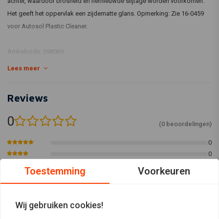
achter, waardoor brosheid en hernieuwde slijtage worden voorkomen.
Het geeft het oppervlak een zijdematte glans. Opmerking: Zie 16-0459
voor Autosol Plastic Cleaner.
Artikelcode: 598069
Lees meer
Reviews
0
(0 beoordelingen)
0
0
0
Toestemming
Voorkeuren
0
0
Wij gebruiken cookies!