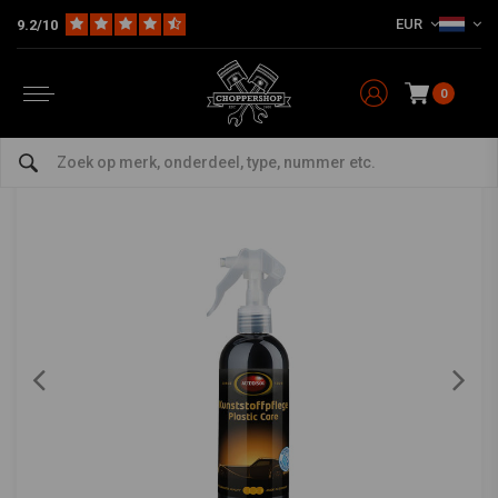
EUR
9.2/10
Home
The Garage
Service producten & Vloeistoffen
Reiniging en conditionering
AUTOSOL
-
bekijk alles van Autosol
0
Kunststofverzorging | 250ml
0/5 (0 reviews)