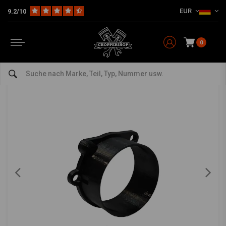
EUR
9.2/10
Home
60/62mm Harley CV Lufteinlass 1988-2006
RMR
-
bekijk alles van RMR
0
60/62mm Harley CV Lufteinlass 1988-2006
0/5 (0 reviews)