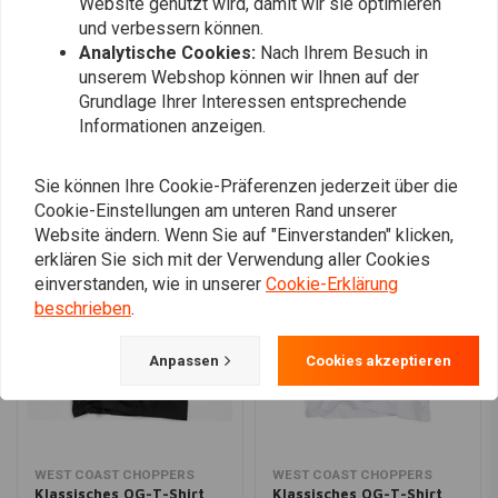
Website genutzt wird, damit wir sie optimieren
und verbessern können.
Analytische Cookies:
Nach Ihrem Besuch in
unserem Webshop können wir Ihnen auf der
Fügen Sie Ihre Bewertung hinzu
Grundlage Ihrer Interessen entsprechende
Informationen anzeigen.
Ähnliche Produkte
Sie können Ihre Cookie-Präferenzen jederzeit über die
Cookie-Einstellungen am unteren Rand unserer
Website ändern. Wenn Sie auf "Einverstanden" klicken,
erklären Sie sich mit der Verwendung aller Cookies
einverstanden, wie in unserer
Cookie-Erklärung
beschrieben
.
Anpassen
Cookies akzeptieren
WEST COAST CHOPPERS
WEST COAST CHOPPERS
Klassisches OG-T-Shirt
Klassisches OG-T-Shirt