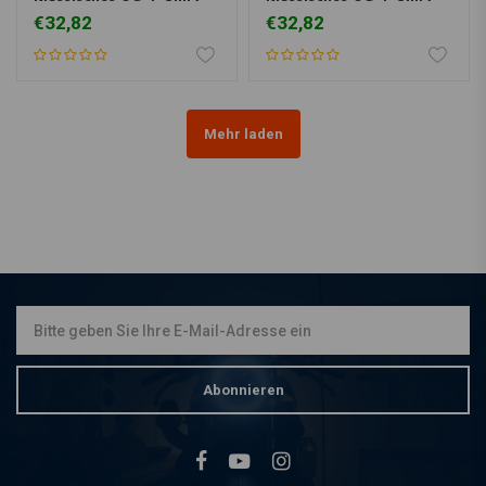
€32,82
€32,82
Mehr laden
Abonnieren