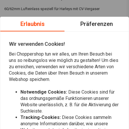
60/62mm Lufteinlass speziell für Harleys mit CV-Vergaser
Zum Beispiel:
Erlaubnis
Präferenzen
Softail 1988-2017
Dyna und FXR 1988-2016
Wir verwenden Cookies!
Touren 1988–2016
Sportster ab 1998
Bei Choppershop tun wir alles, um Ihren Besuch bei
Lesen Sie mehr
uns so reibungslos wie möglich zu gestalten! Um dies
Befestigungsschrauben sind im Lieferumfang enthalten
zu erreichen, verwenden wir verschiedene Arten von
Bewertungen
Cookies, die Daten über Ihren Besuch in unserem
*Luftfilter ist NICHT enthalten
Webshop speichern.
0
(0 reviews)
Notwendige Cookies:
Diese Cookies sind für
das ordnungsgemäße Funktionieren unserer
0
Website unerlässlich, z. B. für die Aktivierung der
0
Suchleiste.
0
Tracking-Cookies:
Diese Cookies sammeln
0
anonyme Informationen darüber, wie unsere
0