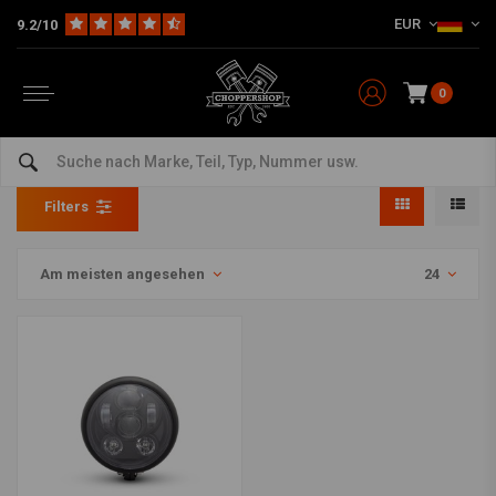
EUR
9.2/10
0
Artikel mit Schlagwort clear
Home
Schlagworte
clear
Filters
Am meisten angesehen
24