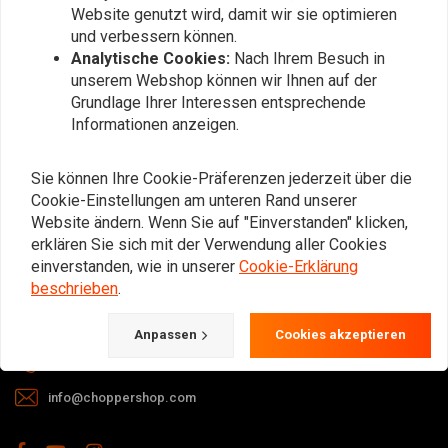
Website genutzt wird, damit wir sie optimieren
und verbessern können.
Analytische Cookies:
Nach Ihrem Besuch in
unserem Webshop können wir Ihnen auf der
Grundlage Ihrer Interessen entsprechende
Informationen anzeigen.
Bei Fragen zu Ihrer Bestellung,
Lieferzeiten, Rücksendungen &
Sie können Ihre Cookie-Präferenzen jederzeit über die
Reparaturen oder allgemeinen
Cookie-Einstellungen am unteren Rand unserer
Informationen können Sie uns
Website ändern. Wenn Sie auf "Einverstanden" klicken,
erklären Sie sich mit der Verwendung aller Cookies
jederzeit auf eine der folgenden Arten
einverstanden, wie in unserer
Cookie-Erklärung
kontaktieren.
beschrieben
.
Gotenburgweg 46a, 9723 TM Groningen (The Netherlands)
Anpassen
Cookies akzeptieren
+31 85 06 06 06 5
info@choppershop.com