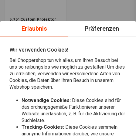
5,75" Custom Projektor
Scheinwerfer
Erlaubnis
Präferenzen
€160,-
Wir verwenden Cookies!
Am meisten angesehen
24
Bei Choppershop tun wir alles, um Ihren Besuch bei
uns so reibungslos wie möglich zu gestalten! Um dies
zu erreichen, verwenden wir verschiedene Arten von
Cookies, die Daten über Ihren Besuch in unserem
Webshop speichern.
Immer auf dem Laufenden bleiben?
Notwendige Cookies:
Diese Cookies sind für
das ordnungsgemäße Funktionieren unserer
Website unerlässlich, z. B. für die Aktivierung der
Suchleiste.
Tracking-Cookies:
Diese Cookies sammeln
anonyme Informationen darüber, wie unsere
Abonnieren