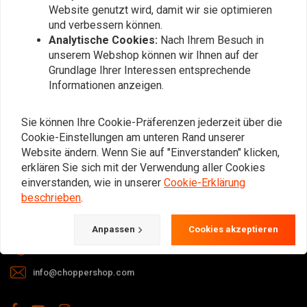
Website genutzt wird, damit wir sie optimieren
und verbessern können.
Analytische Cookies:
Nach Ihrem Besuch in
unserem Webshop können wir Ihnen auf der
Grundlage Ihrer Interessen entsprechende
Informationen anzeigen.
Bei Fragen zu Ihrer Bestellung,
Lieferzeiten, Rücksendungen &
Sie können Ihre Cookie-Präferenzen jederzeit über die
Reparaturen oder allgemeinen
Cookie-Einstellungen am unteren Rand unserer
Informationen können Sie uns
Website ändern. Wenn Sie auf "Einverstanden" klicken,
erklären Sie sich mit der Verwendung aller Cookies
jederzeit auf eine der folgenden Arten
einverstanden, wie in unserer
Cookie-Erklärung
kontaktieren.
beschrieben
.
Gotenburgweg 46a, 9723 TM Groningen (The Netherlands)
Anpassen
Cookies akzeptieren
+31 85 06 06 06 5
info@choppershop.com