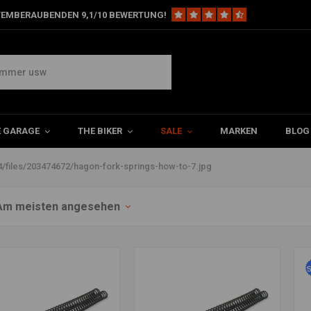
TEMBERAUBENDEN 9,1/10 BEWERTUNG!
ps/38604/files/203474672/hagon-
E GARAGE
THE BIKER
SALE
MARKEN
BLOG
files/203474672/hagon-fork-springs-how-to-7.jpg
Am meisten angesehen