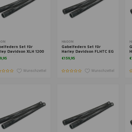
m Warenkorb hinzufügen
Zum Warenkorb hinzufügen
Z
GON
HAGON
H
elfedern Set für
Gabelfedern Set für
G
ley Davidson XLH 1200
Harley Davidson FLHTC EG
H
rtster / Custom 2004>
Classic 1984>
G
9,95
€159,95
€
Wunschzettel
Wunschzettel