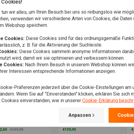
 Cookies!
elfedern Set für
Gabelfedern Set für
G
ley Davidson XLH 1200
Harley Davidson XLH 883
H
tun wir alles, um Ihren Besuch bei uns so reibungslos wie mögli
rtster 1988-94
Sportster 88>
D
9,95
€159,95
€
chen, verwenden wir verschiedene Arten von Cookies, die Daten 
em Webshop speichern.
Wunschzettel
Wunschzettel
e Cookies:
Diese Cookies sind für das ordnungsgemäße Funkti
rlässlich, z. B. für die Aktivierung der Suchleiste.
Cookies:
Diese Cookies sammeln anonyme Informationen darübe
utzt wird, damit wir sie optimieren und verbessern können.
he Cookies:
Nach Ihrem Besuch in unserem Webshop können wir 
Ihrer Interessen entsprechende Informationen anzeigen.
Cookie-Präferenzen jederzeit über die Cookie-Einstellungen am 
ndern. Wenn Sie auf "Einverstanden" klicken, erklären Sie sich m
 Cookies einverstanden, wie in unserer
Cookie-Erklärung beschr
m Warenkorb hinzufügen
Zum Warenkorb hinzufügen
Z
GON
HAGON
H
Anpassen
Cookie
elfedern Set für
Gabelfedern Set für
G
ley Davidson FLHT EG
Harley Davidson FLHR
H
andard 1996>
Road King 1992>
S
2,60
€159,95
€159,95
€