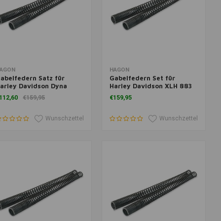
um Warenkorb hinzufügen
Zum Warenkorb hinzufügen
AGON
HAGON
abelfedern Satz für
Gabelfedern Set für
arley Davidson Dyna
Harley Davidson XLH 883
lide<05
Sportster 2004>
112,60
€159,95
€159,95
Wunschzettel
Wunschzettel