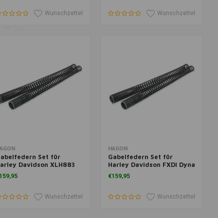
Wunschzettel
Wunschzettel
um Warenkorb hinzufügen
Zum Warenkorb hinzufügen
AGON
HAGON
abelfedern Set für
Gabelfedern Set für
arley Davidson XLH883
Harley Davidson FXDI Dyna
ugger 92>
35 (35 Jahre) + 160mm Huls
159,95
€159,95
*** 06>
Wunschzettel
Wunschzettel