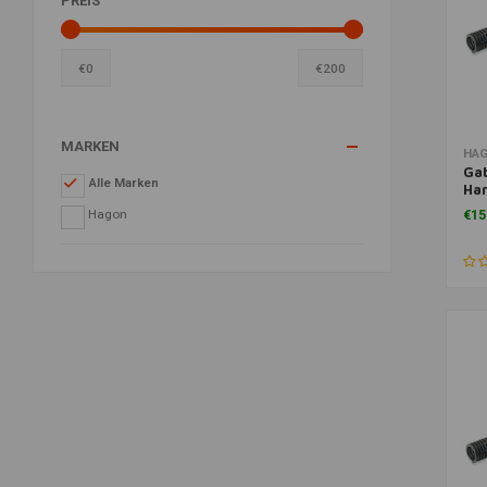
PREIS
€
0
€
200
MARKEN
Zu
HA
Gab
Alle Marken
Har
Spo
Hagon
€15