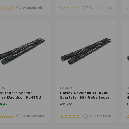
Wunschzettel
Wunschzettel
m Warenkorb hinzufügen
Zum Warenkorb hinzufügen
Z
GON
HAGON
H
elfedern Set für
Harley Davidson XLH1200
G
rley Davidson FLHTCU
Sportster 95> Gabelfedern
H
Classic Ultra 1988>
Satz
H
9,95
€159,95
€
Wunschzettel
Wunschzettel