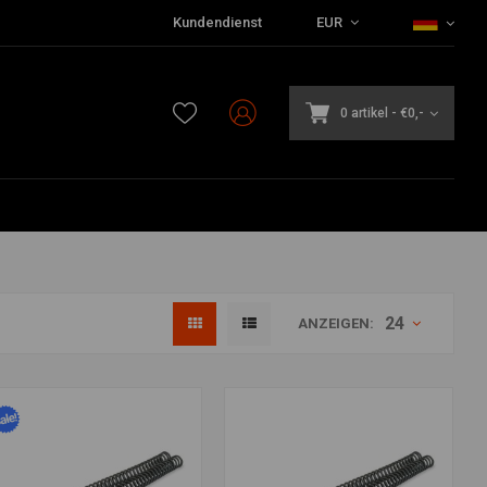
Kundendienst
EUR
0 artikel
-
€0,-
24
ANZEIGEN: