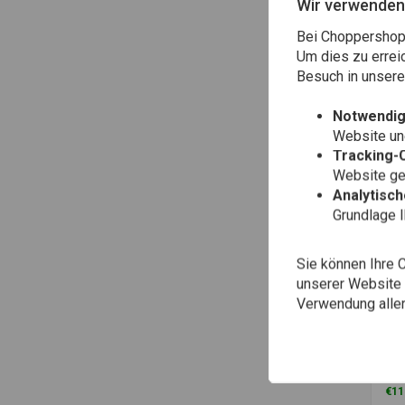
Wir verwenden
Gab
Har
Bei Choppershop 
Spo
€15
Um dies zu errei
Besuch in unser
Notwendig
Website une
Tracking-
Website gen
Analytisc
Grundlage 
Sie können Ihre 
unserer Website ä
Verwendung aller
Zu
HA
Gab
Har
St
€11