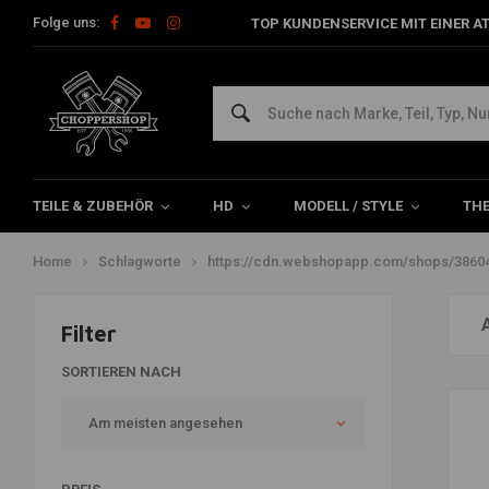
Folge uns:
TOP KUNDENSERVICE MIT EINER A
Artikel mit Schlagwort
https://cdn.webshopapp.com/sho
fork-springs-how-to-7.jpg
TEILE & ZUBEHÖR
HD
MODELL / STYLE
TH
Home
Schlagworte
https://cdn.webshopapp.com/shops/38604/
Filter
SORTIEREN NACH
Am meisten angesehen