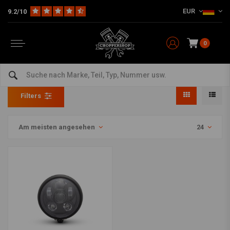
EUR
9.2/10
0
Artikel mit Schlagwort matt
Home
Schlagworte
matt
Filters
Am meisten angesehen
24