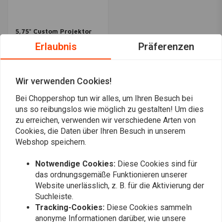
5,75" Custom Projektor
Scheinwerfer
Erlaubnis
Präferenzen
€160,-
Wir verwenden Cookies!
Am meisten angesehen
24
Bei Choppershop tun wir alles, um Ihren Besuch bei
uns so reibungslos wie möglich zu gestalten! Um dies
zu erreichen, verwenden wir verschiedene Arten von
Cookies, die Daten über Ihren Besuch in unserem
Webshop speichern.
Immer auf dem Laufenden bleiben?
Notwendige Cookies:
Diese Cookies sind für
das ordnungsgemäße Funktionieren unserer
Website unerlässlich, z. B. für die Aktivierung der
Suchleiste.
Tracking-Cookies:
Diese Cookies sammeln
anonyme Informationen darüber, wie unsere
Abonnieren