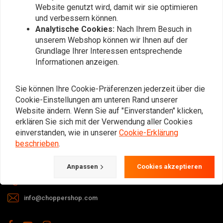
Website genutzt wird, damit wir sie optimieren
und verbessern können.
Analytische Cookies:
Nach Ihrem Besuch in
unserem Webshop können wir Ihnen auf der
Grundlage Ihrer Interessen entsprechende
Informationen anzeigen.
Bei Fragen zu Ihrer Bestellung,
Lieferzeiten, Rücksendungen &
Sie können Ihre Cookie-Präferenzen jederzeit über die
Reparaturen oder allgemeinen
Cookie-Einstellungen am unteren Rand unserer
Informationen können Sie uns
Website ändern. Wenn Sie auf "Einverstanden" klicken,
erklären Sie sich mit der Verwendung aller Cookies
jederzeit auf eine der folgenden Arten
einverstanden, wie in unserer
Cookie-Erklärung
kontaktieren.
beschrieben
.
Gotenburgweg 46a, 9723 TM Groningen (The Netherlands)
Anpassen
Cookies akzeptieren
+31 85 06 06 06 5
info@choppershop.com