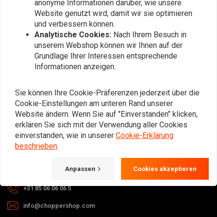
anonyme Informationen darüber, wie unsere
Abonnieren
Website genutzt wird, damit wir sie optimieren
und verbessern können.
Analytische Cookies:
Nach Ihrem Besuch in
unserem Webshop können wir Ihnen auf der
Grundlage Ihrer Interessen entsprechende
Informationen anzeigen.
Bei Fragen zu Ihrer Bestellung,
Sie können Ihre Cookie-Präferenzen jederzeit über die
Lieferzeiten, Rücksendungen &
Cookie-Einstellungen am unteren Rand unserer
Reparaturen oder allgemeinen
Website ändern. Wenn Sie auf "Einverstanden" klicken,
Informationen können Sie uns
erklären Sie sich mit der Verwendung aller Cookies
jederzeit auf eine der folgenden Arten
einverstanden, wie in unserer
Cookie-Erklärung
kontaktieren.
beschrieben
.
Anpassen
Cookies akzeptieren
Gotenburgweg 46a, 9723 TM Groningen (The Netherlands)
+31 85 06 06 06 5
info@choppershop.com