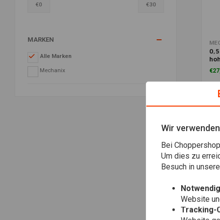
€
0
€
30
MARKEN
ME
0,
Alle Marken
ho
Fin
Mechanix
€27
Wir verwenden
Bei Choppershop 
Um dies zu errei
Besuch in unser
Notwendig
Website une
Tracking-