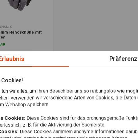
Zusatzinformation
CHANIX
5 mm Handschuhe mit
her
gerkuppensensibilität
,49
Erlaubnis
Präferenz
Wunschzettel
 Cookies!
Am meisten angesehen
tun wir alles, um Ihren Besuch bei uns so reibungslos wie mögli
chen, verwenden wir verschiedene Arten von Cookies, die Daten 
em Webshop speichern.
e Cookies:
Diese Cookies sind für das ordnungsgemäße Funkti
rlässlich, z. B. für die Aktivierung der Suchleiste.
Cookies:
Diese Cookies sammeln anonyme Informationen darübe