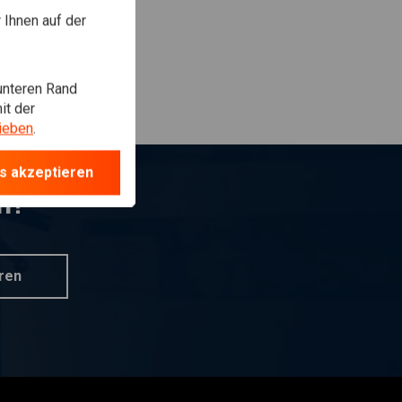
Ihnen auf der
unteren Rand
it der
ieben
.
s akzeptieren
n?
ren