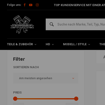
Folge uns:
TOP KUNDENSERVICE MIT EINER A
Artikel mit Schlagwort safety glov
Home
Schlagworte
safety gloves
TEILE & ZUBEHÖR
HD
MODELL / STYLE
TH
Filter
SORTIEREN NACH
Am meisten angesehen
PREIS