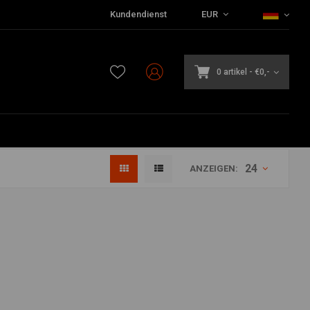
Kundendienst
EUR
0 artikel
-
€0,-
24
ANZEIGEN: