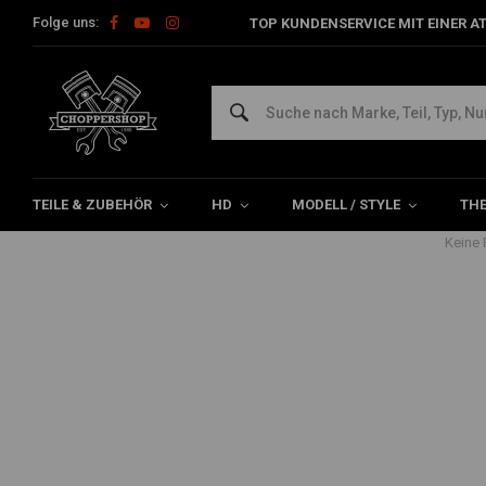
Folge uns:
TOP KUNDENSERVICE MIT EINER A
Artikel mit Schlagwort Trophy he
Home
Schlagworte
Trophy helm
TEILE & ZUBEHÖR
HD
MODELL / STYLE
TH
Keine 