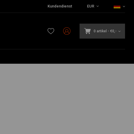
Kundendienst
EUR
0 artikel
-
€0,-