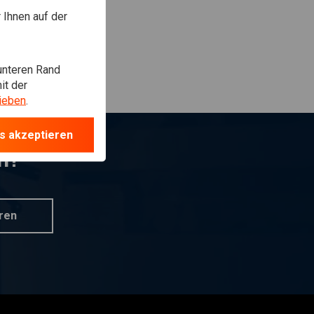
Ihnen auf der
unteren Rand
it der
ieben
.
s akzeptieren
n?
ren