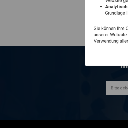
Website gen
Analytisc
Grundlage 
Sie können Ihre 
unserer Website ä
Verwendung aller
I