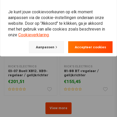
Je kunt jouw cookievoorkeuren op elk moment
aanpassen via de cookie-instellingen onderaan onze
website. Door op "Akkoord" te klikken, ga je akkoord
met het gebruik van alle cookies zoals beschreven in
onze
Cookieverklaring
.
Aanpassen
Accepteer cookies
RICK'S ELECTRICS
RICK'S ELECTRICS
03-07 Buell XB12, XB9-
81-88 BT-regelaar /
regelaar / gelijkrichter
gelijkrichter
€201,51
€155,45
View more