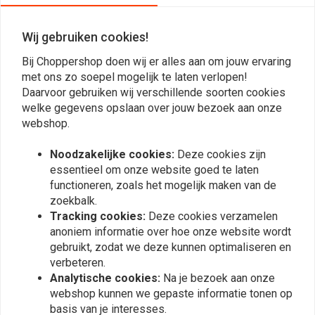
04-06 XL Sportster
Wij gebruiken cookies!
Reviews
Bij Choppershop doen wij er alles aan om jouw ervaring
met ons zo soepel mogelijk te laten verlopen!
0
Daarvoor gebruiken wij verschillende soorten cookies
(0 beoordelingen)
welke gegevens opslaan over jouw bezoek aan onze
0
webshop.
0
Noodzakelijke cookies:
Deze cookies zijn
0
essentieel om onze website goed te laten
0
functioneren, zoals het mogelijk maken van de
0
zoekbalk.
Tracking cookies:
Deze cookies verzamelen
anoniem informatie over hoe onze website wordt
Plaats ook een review
gebruikt, zodat we deze kunnen optimaliseren en
verbeteren.
Analytische cookies:
Na je bezoek aan onze
webshop kunnen we gepaste informatie tonen op
Vergelijkbare producten
basis van je interesses.