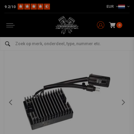
EUR
9.2/10
Home
HD
Harley onderhoud
Ontsteking Onderdelen Harley
Regelaar en gelijkrichter
RICK'S ELECTRICS
-
bekijk alles van Rick's Electrics
0
04-06 XL Sportster regelaar / gelijkrichter
0/5 (0 reviews)