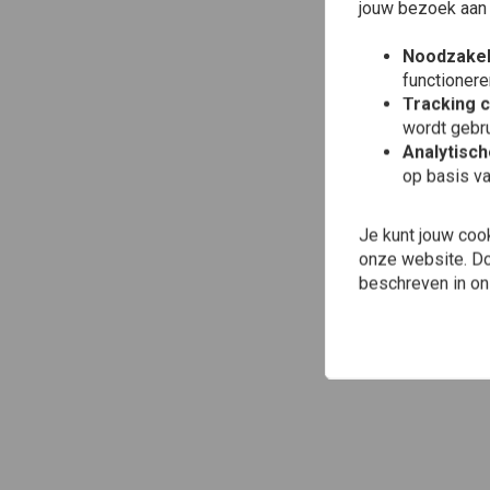
jouw bezoek aan
Noodzakel
functionere
Tracking 
wordt gebru
Analytisc
op basis va
Je kunt jouw coo
onze website. Doo
beschreven in o