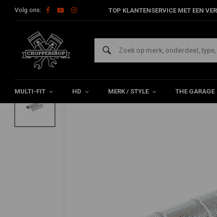
Volg ons:
TOP KLANTENSERVICE MET EEN VER
Home
Multi-fit
Stuur & Toebehoor
Handvatten
1 "Bomber 
MCS
1 "Bomber Knurled Handvatten - Billet A
0/5 (0 reviews)
MULTI-FIT
HD
MERK / STYLE
THE GARAGE