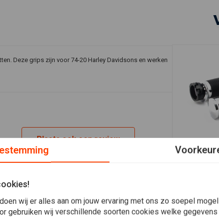
tten. Deze grips zijn voor 74-20 Harley Davidsons en werken
Plaats ook een review
estemming
Voorkeur
In 
AVON GRIPS
1" Custom C
chroom
cookies!
€79,71
doen wij er alles aan om jouw ervaring met ons zo soepel mogelij
or gebruiken wij verschillende soorten cookies welke gegevens