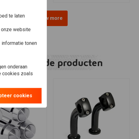
ed te laten
View more
e onze website
informatie tonen
Gerelateerde producten
gen onderaan
le cookies zoals
pteer cookies