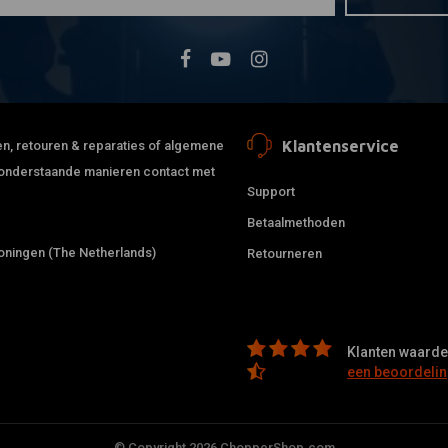
Klantenservice
jden, retouren & reparaties of algemene
de onderstaande manieren contact met
Support
Betaalmethoden
ningen (The Netherlands)
Retourneren
Klanten waarder
een beoordelin
© Copyright 2026 ChopperShop.com