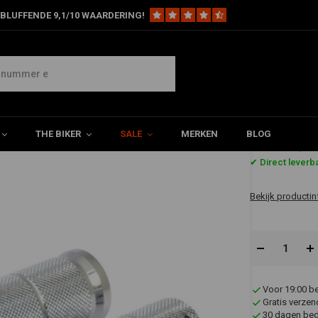
BLUFFENDE 9,1/10 WAARDERING!
Knurled Handvatten - Billet Aluminium
luminium
THE BIKER
SALE
MERKEN
BLOG
€109,3
✔ Direct leverb
Bekijk productin
Voor 19:00 b
Gratis verzen
30 dagen bede