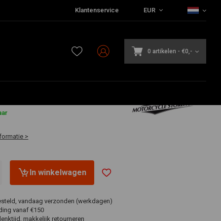
Klantenservice
EUR
0 artikelen
-
€0,-
6
aar
formatie >
In winkelwagen
esteld, vandaag verzonden (werkdagen)
ding vanaf €150
nktijd, makkelijk retourneren