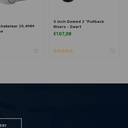
5 inch Domed 2 "Pullback
 aan winkelwagen
Toevoegen aan winkelwagen
chakelaar 25.4MM
Risers - Zwart
me
€107,08
eer