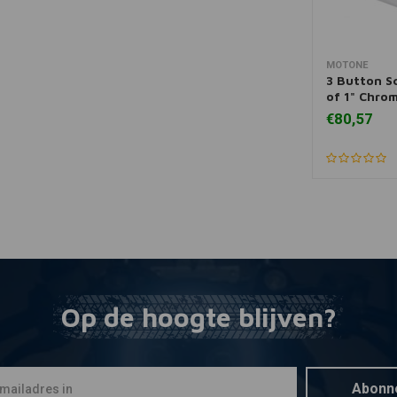
MOTONE
Toevoegen
3 Button S
of 1" Chro
€80,57
Op de hoogte blijven?
Abonn