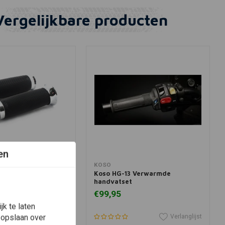
Vergelijkbare producten
en
winkelwagen
View more
KOSO
ontour Grips in
Koso HG-13 Verwarmde
handvatset
€99,95
k te laten
 opslaan over
Verlanglijst
Verlanglijst