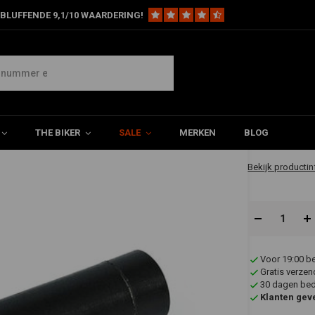
BLUFFENDE 9,1/10 WAARDERING!
Gashendel Base voor Harley 74-80 BT
€3,69
THE BIKER
SALE
MERKEN
BLOG
✔ Direct leverb
Bekijk productin
Voor 19:00 b
Gratis verzen
30 dagen bede
Klanten gev