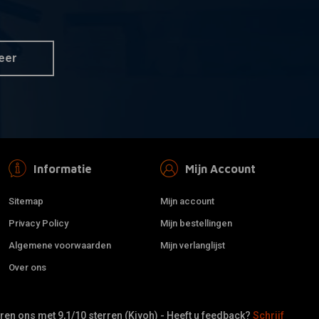
BILTWELL
 aan winkelwagen
Toevoegen aan winkelwagen
indow
1" Recoil Handvatten bruin
TPV
215,63
€20,92
eer
Informatie
Mijn Account
Sitemap
Mijn account
Privacy Policy
Mijn bestellingen
Algemene voorwaarden
Mijn verlanglijst
Over ons
er blauwe retro
1 Inch Glitter Clear retro
 aan winkelwagen
Toevoegen aan winkelwagen
n
Handvatten
en ons met 9,1/10 sterren (Kiyoh) - Heeft u feedback?
Schrijf