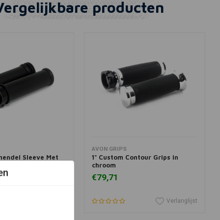
Vergelijkbare producten
winkelwagen
In winkelwagen
AVON GRIPS
hendel Sleeve Met
1" Custom Contour Grips in
or Harley Davidson
chroom
en
€79,71
Verlanglijst
Verlanglijst