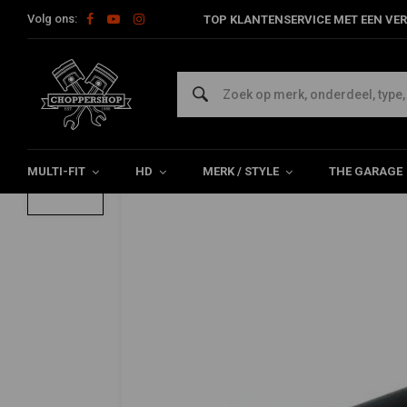
Volg ons:
TOP KLANTENSERVICE MET EEN VER
Home
HD
Sturen en accessoires
Gashendels Harley
1 "
1 "Gashendel Base voor Harley 74-80 BT
0/5 (0 reviews)
MULTI-FIT
HD
MERK / STYLE
THE GARAGE