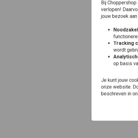
Bij Choppershop 
verlopen! Daarvo
jouw bezoek aan
Noodzakel
functionere
Tracking 
wordt gebru
Analytisc
op basis va
Je kunt jouw coo
onze website. Doo
beschreven in o