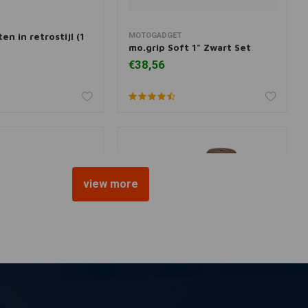
en in retrostijl (1
MOTOGADGET
 aan winkelwagen
Toevoegen aan winkelwagen
mo.grip Soft 1" Zwart Set
€38,56
view more