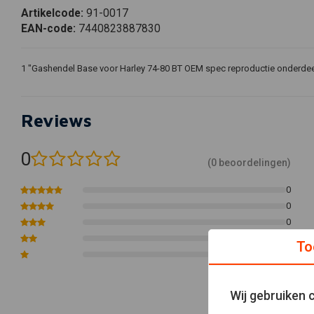
Artikelcode:
91-0017
EAN-code:
7440823887830
1 "Gashendel Base voor Harley 74-80 BT OEM spec reproductie onderdee
Reviews
0
(0 beoordelingen)
0
0
0
0
To
0
Wij gebruiken 