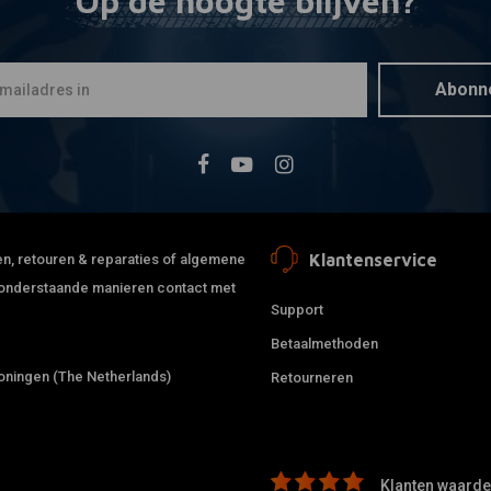
Op de hoogte blijven?
BILTWELL
Toevoegen
1" stuur W
€161,72
€
Abonn
Klantenservice
jden, retouren & reparaties of algemene
de onderstaande manieren contact met
Support
Betaalmethoden
ningen (The Netherlands)
Retourneren
1inch Glitt
Toevoegen
Handvatte
Klanten waarder