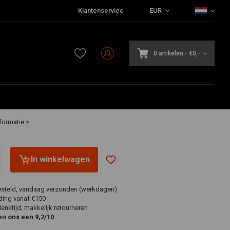
Klantenservice
EUR
0 artikelen
-
€0,-
aar
formatie >
In winkelwagen
esteld, vandaag verzonden (werkdagen)
ding vanaf €150
nktijd, makkelijk retourneren
en ons een 9,2/10