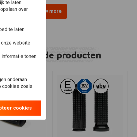
k te laten
 opslaan over
View more
ed te laten
e onze website
Gerelateerde producten
informatie tonen
gen onderaan
le cookies zoals
pteer cookies