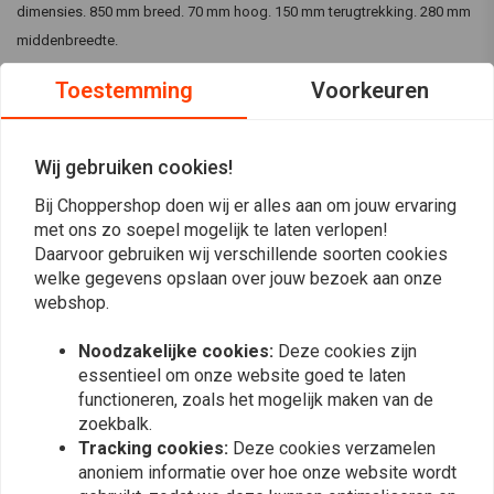
dimensies. 850 mm breed. 70 mm hoog. 150 mm terugtrekking. 280 mm
middenbreedte.
TRW, ook wel bekend als Lucas, of Lucas TRW, staat voor
Toestemming
Voorkeuren
kwaliteitsproducten die tot de beste op de markt behoren. Daarom
kunnen ze hun producten in onze winkels kopen.
Wij gebruiken cookies!
Lees meer
TRW is een premium merk dat wij persoonlijk vaak prefereren boven
Bij Choppershop doen wij er alles aan om jouw ervaring
andere merken als het gaat om koppelings- en remdelen. De prijs is
met ons zo soepel mogelijk te laten verlopen!
Reviews
goed en de kwaliteit ook! U kunt de juiste TRW-producten vinden via
Daarvoor gebruiken wij verschillende soorten cookies
welke gegevens opslaan over jouw bezoek aan onze
onze zoekfunctie of gewoon door te bladeren!
0
(0 beoordelingen)
webshop.
0
Noodzakelijke cookies:
Deze cookies zijn
0
essentieel om onze website goed te laten
0
functioneren, zoals het mogelijk maken van de
0
zoekbalk.
0
Tracking cookies:
Deze cookies verzamelen
anoniem informatie over hoe onze website wordt