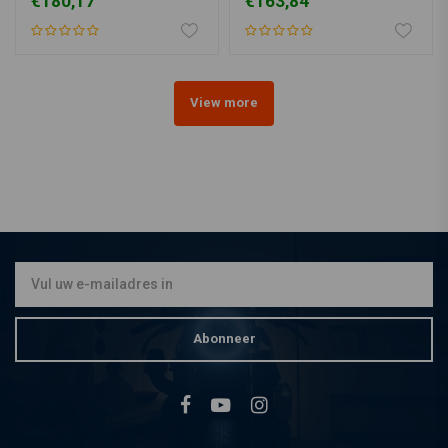
€180,17
€163,84
View more
Abonneer