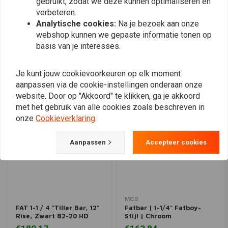
gebruikt, zodat we deze kunnen optimaliseren en
verbeteren.
Plaats ook een review
Analytische cookies:
Na je bezoek aan onze
webshop kunnen we gepaste informatie tonen op
basis van je interesses.
Vergelijkbare producten
Je kunt jouw cookievoorkeuren op elk moment
aanpassen via de cookie-instellingen onderaan onze
website. Door op "Akkoord" te klikken, ga je akkoord
met het gebruik van alle cookies zoals beschreven in
onze
Cookieverklaring
.
Aanpassen
Accepteer cookies
MCS
FAT 1-1 / 4 "Tiller Bar, 12"
Fatbar | 1-1/4" Fatboy-
Rise, Zwart 82-20 HD
Stijl | Chroom