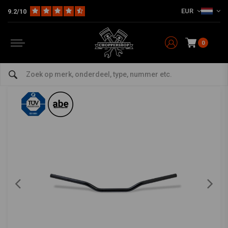
EUR
9.2/10
Home
HD
Sturen en accessoires
Sturen Harley
1 "Streetfighter Stuur zwart 2,75" stijging MCL125SKK
TRW
-
bekijk alles van TRW
0
1 "Streetfighter Stuur zwart 2,75" stijging
MCL125SKK
0/5 (0 reviews)