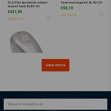
13,6 liter Quickbob rubber-
Tank montage kit XL 82-02
mount tank XL82-02
€93,19
€421,94
view more
DRAG SPECIALTIES
12,5 liter Aero cap tank 82-
94XL
€385,81