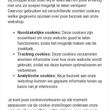
Bij Choppershop doen wij er alles aan om jouw ervaring
Niet voor gebruik op modellen met brandstofinjectie.
met ons zo soepel mogelijk te laten verlopen!
Aanbevolen om de tank op leren spacers te monteren
Daarvoor gebruiken wij verschillende soorten cookies
Plaats ook een review
Alle tanks zijn op druk getest en zijn blank metaal; passen voor
welke gegevens opslaan over jouw bezoek aan onze
webshop.
het schilderen
Noodzakelijke cookies:
Deze cookies zijn
Vergelijkbare producten
essentieel om onze website goed te laten
functioneren, zoals het mogelijk maken van de
zoekbalk.
Tracking cookies:
Deze cookies verzamelen
anoniem informatie over hoe onze website wordt
gebruikt, zodat we deze kunnen optimaliseren en
verbeteren.
Analytische cookies:
Na je bezoek aan onze
webshop kunnen we gepaste informatie tonen op
basis van je interesses.
WEST COAST CHOPPERS
Je kunt jouw cookievoorkeuren op elk moment
OG Klassiek T-Shirt
Benzinekraan Revisie set
aanpassen via de cookie-instellingen onderaan onze
voor de meeste Harley
€32,82