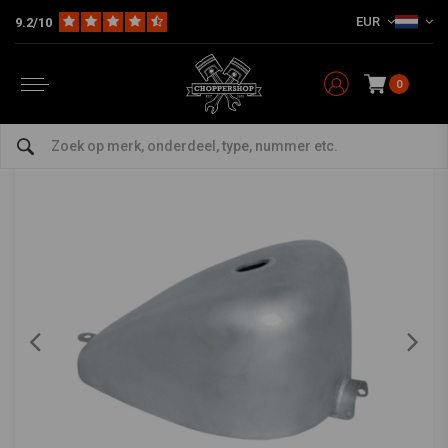
EUR
9.2/10
Home
11 liter Frisco Style tank
PAUGHCO
-
bekijk alles van Paughco
0
11 liter Frisco Style tank
0/5 (0 reviews)