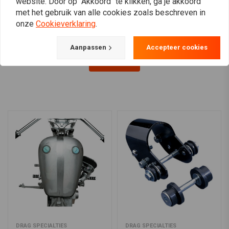
website. Door op "Akkoord" te klikken, ga je akkoord
Davidsons
€11,57
met het gebruik van alle cookies zoals beschreven in
onze
Cookieverklaring
.
Aanpassen
Accepteer cookies
View more
DRAG SPECIALTIES
DRAG SPECIALTIES