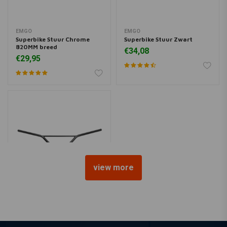
EMGO
EMGO
Superbike Stuur Chrome
Superbike Stuur Zwart
820MM breed
€34,08
€29,95
view more
EMGO
22MM x 140MM Hoog Zwart
Motocross Stuur