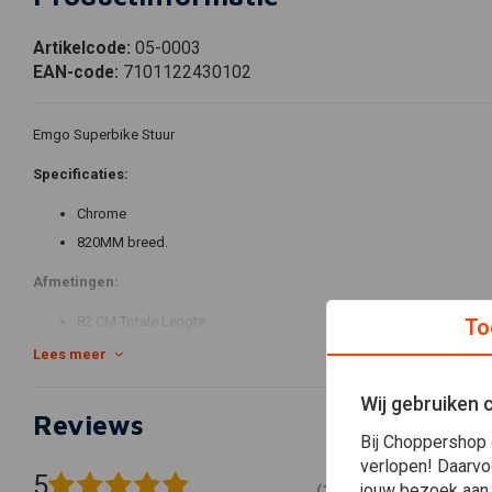
Artikelcode:
05-0003
EAN-code:
7101122430102
Emgo Superbike Stuur
Specificaties:
Chrome
820MM breed.
Afmetingen:
82 CM Totale Lengte
To
10 CM Hoog
Lees meer
22MM Dik
Wij gebruiken 
Reviews
Bij Choppershop 
verlopen! Daarvo
5
jouw bezoek aan
(10 beoordelingen)