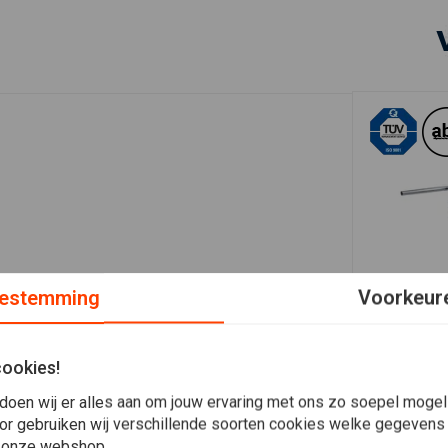
estemming
Voorkeur
In 
TRW
1 "Dragbar 
chroom MCL
cookies!
€42,45
doen wij er alles aan om jouw ervaring met ons zo soepel mogelij
or gebruiken wij verschillende soorten cookies welke gegevens
 onze webshop.