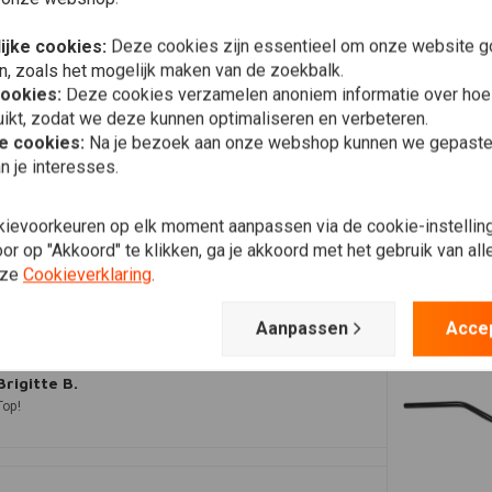
Plaats ook een review
ijke cookies:
Deze cookies zijn essentieel om onze website go
n, zoals het mogelijk maken van de zoekbalk.
cookies:
Deze cookies verzamelen anoniem informatie over ho
ikt, zodat we deze kunnen optimaliseren en verbeteren.
he cookies:
Na je bezoek aan onze webshop kunnen we gepaste 
n je interesses.
kievoorkeuren op elk moment aanpassen via de cookie-instellin
Jacob
r op "Akkoord" te klikken, ga je akkoord met het gebruik van al
Zeer tevreden. Top.
nze
Cookieverklaring
.
Aanpassen
Acce
Brigitte B.
Top!