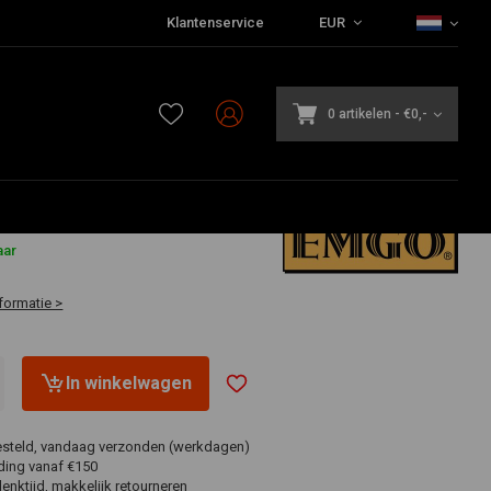
Klantenservice
EUR
0 artikelen
-
€0,-
aar
formatie >
In winkelwagen
esteld, vandaag verzonden (werkdagen)
ding vanaf €150
nktijd, makkelijk retourneren