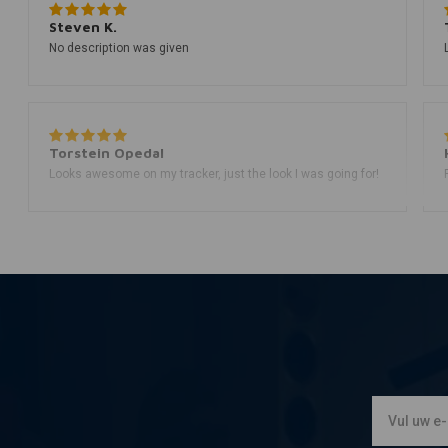
Steven K.
No description was given
Torstein Opedal
Looks awesome on my tracker, just the look I was going for!
Hans b.
Prima stuur, precies wat ik ervan verwachtte
Kees