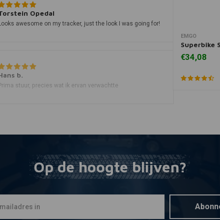
Torstein Opedal
Looks awesome on my tracker, just the look I was going for!
EMGO
Toevoegen
Superbike 
€34,08
Hans b.
Prima stuur, precies wat ik ervan verwachtte
Kees
Geweldig stuur, lekker breed en past goed bij m'n BMW R80!
Ziet er kwalitatief ook goed uit.
Op de hoogte blijven?
Abonn