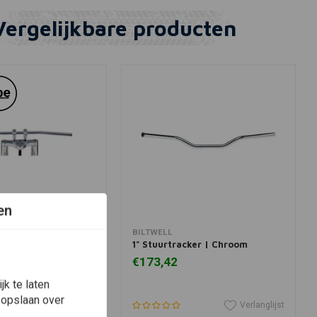
Vergelijkbare producten
en
winkelwagen
In winkelwagen
BILTWELL
medium lang Stuur
1" Stuurtracker | Chroom
123SC
€173,42
k te laten
 opslaan over
Verlanglijst
Verlanglijst