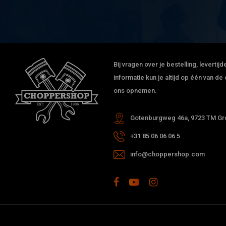
Geweldig stuur, lekker breed en past goed bij m'n BMW R80!
Ziet er kwalitatief ook goed uit.
Bij vragen over je bestelling, leverti
informatie kun je altijd op één van 
ons opnemen.
Gotenburgweg 46a, 9723 TM Gro
+31 85 06 06 06 5
info@choppershop.com