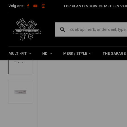
Volg ons:
TOP KLANTENSERVICE MET EEN VER
Home
Multi-fit
Stuur & Toebehoor
Sturen
Superbike Stu
EMGO
Superbike Stuur Chrome 820MM breed
5/5 (10 reviews)
MULTI-FIT
HD
MERK / STYLE
THE GARAGE