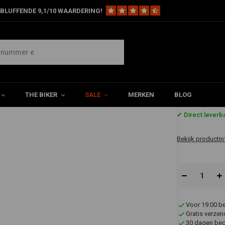
BLUFFENDE 9,1/10 WAARDERING!
ur Chrome 820MM breed
THE BIKER
SALE
MERKEN
BLOG
€29,95
✔ Direct leverb
Bekijk productin
Voor 19:00 b
Gratis verzen
30 dagen bede