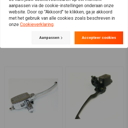
hoofdremcilinder 12 mm
€76,94
aanpassen via de cookie-instellingen onderaan onze
(Selecteer kleur)
€438,56
website. Door op "Akkoord" te klikken, ga je akkoord
met het gebruik van alle cookies zoals beschreven in
onze
Cookieverklaring
.
Aanpassen
Accepteer cookies
View more