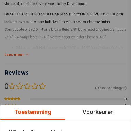
vloeistof, dus ideaal voor veel Harley Davidsons.
DRAG SPECIALTIES HANDLEBAR MASTER CYLINDER 5/8" BORE BLACK
Include lever and clamp half Available in black or chrome finish
Compatible with DOT 4 or 5 brake fluid 5/8" bore master cylinders have a
7/16"-24 banjo bolt 11/16" bore master cylinders have a 3/8"
24 banjo bolt Not for use with 11/4" or 11/2" handlebars that do
Lees meer
not have clearance for a master cylinder
Reviews
0
(0 beoordelingen)
0
0
Toestemming
Voorkeuren
0
0
0