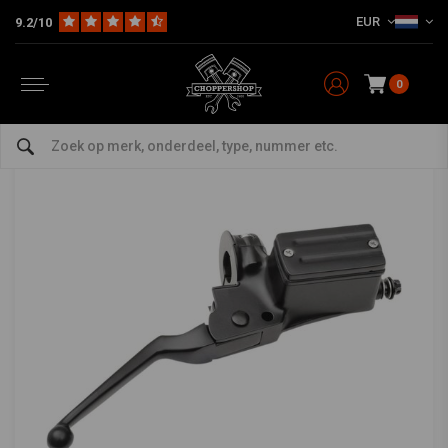
EUR
9.2/10
Home
Multi-fit
Stuur & Toebehoor
Rem / Koppeling
16MM Rempomp voor 1" Sturen
16MM Rempomp voor 1" Sturen
0
0/5 (0 reviews)