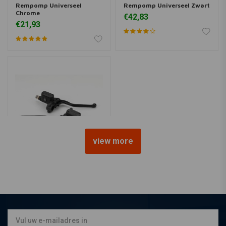
Rempomp Universeel
Rempomp Universeel Zwart
Chrome
€42,83
€21,93
view more
KUSTOM TECH
14MM Kustom Tech Grimeca
Rempomp
€263,24