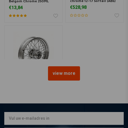
chrome 12-17 Softail (ABS)
Belgom Chrome 250ML
€528,98
€13,84
view more
4.50 x 17 Achterwiel 40 Sp.
chrome 12-17 FXD, FXDWG
(ABS) (NU)
€553,-