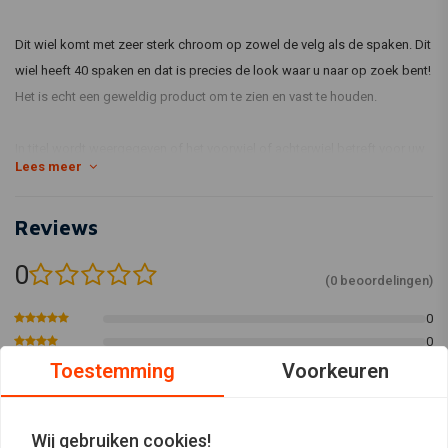
Dit wiel komt met zeer sterk chroom op zowel de velg als de spaken. Dit
wiel heeft 40 spaken en dat is precies de look waar u naar op zoek bent!
Het is echt een geweldig product om te zien en vast te houden.
In titel wordt weergegeven of het voorwiel of achterwiel betreft voor uw
Lees meer
Harley Davidson motorfiets is. Soms kan dit een universeel wiel zijn,
maar dan wordt in de beschrijving weergegeven.
Reviews
Deze wielen gebruiken OEM-montagemateriaal en zijn ontworpen om de
0
OEM schijven / trommels en/of tandwielen te gebruiken.
(0 beoordelingen)
0
De foto is een standaardfoto, maar verwacht wel de kwaliteit die u hier
0
ziet!
0
Toestemming
Voorkeuren
0
Dit specifieke wiel betreft een: 2.15 x 21 Voorwiel 40 Spaaks
0
chrome 12-17 FXD, FXDWG (ABS) (NU)
Wij gebruiken cookies!