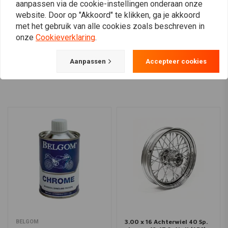
aanpassen via de cookie-instellingen onderaan onze
€528,81
€406,95
website. Door op "Akkoord" te klikken, ga je akkoord
met het gebruik van alle cookies zoals beschreven in
onze
Cookieverklaring
.
View more
Aanpassen
Accepteer cookies
3.00 x 16 Achterwiel 40 Sp.
BELGOM