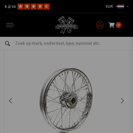
EUR
9.2/10
Home
HD
Frame & Toebehoor voor Harley
Velgen Harley
Voorwielen
2.15 x 21 Voorwiel 40 Spaaks chrome 12-17
FXD, FXDWG (ABS) (NU)
0
0/5 (0 reviews)