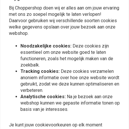
Bij Choppershop doen wij er alles aan om jouw ervaring
Plaats ook een review
met ons zo soepel mogelijk te laten verlopen!
Daarvoor gebruiken wij verschillende soorten cookies
welke gegevens opslaan over jouw bezoek aan onze
webshop.
Vergelijkbare producten
Noodzakelijke cookies:
Deze cookies zijn
essentieel om onze website goed te laten
functioneren, zoals het mogelijk maken van de
zoekbalk.
Tracking cookies:
Deze cookies verzamelen
anoniem informatie over hoe onze website wordt
gebruikt, zodat we deze kunnen optimaliseren en
verbeteren.
Analytische cookies:
Na je bezoek aan onze
webshop kunnen we gepaste informatie tonen op
basis van je interesses.
2.15 x 21 Voorwiel 40 Sp.
3.00 x 16 universal Rad
chrome 12-19 XL (no ABS)
40 Sp. chrome 36-66 FL
Je kunt jouw cookievoorkeuren op elk moment