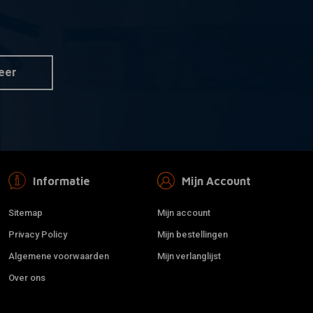
BILTWELL
r informatie
Toevoegen aan winkelwagen
" Handvatten Bruin
1" Thruster Handvatten grijs
TPV
€20,92
eer
Informatie
Mijn Account
Sitemap
Mijn account
Privacy Policy
Mijn bestellingen
Algemene voorwaarden
Mijn verlanglijst
Over ons