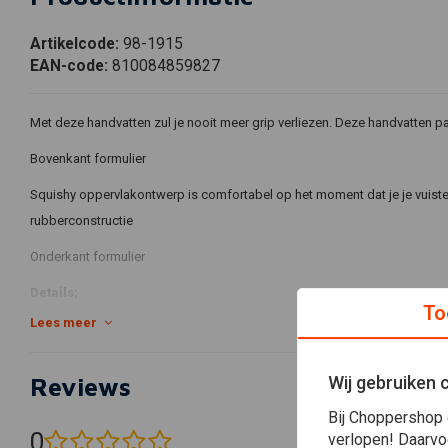
Artikelcode:
98-1915
EAN-code:
810084859827
Met deze handvatten zul je nooit meer grip verliezen. Deze handvatten p
Bovenkant formulier
Squishy oppervlakontwerp is comfortabel op het moment dat je je vuisten
rubberconstructie
Onderkant formulier
Details;
To
Lees meer
UV- en weersbestendige TPV-rubbersamenstelling
Geïnjecteerd in de gietvorm
Wij gebruiken 
Reviews
Gegroefd voor installatie van veiligheidsdraden
Bij Choppershop 
Installatietips
0
verlopen! Daarvo
(0 beoordelingen)