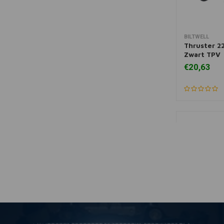
BILTWELL
Mee
Thruster 
Zwart TPV
€20,63