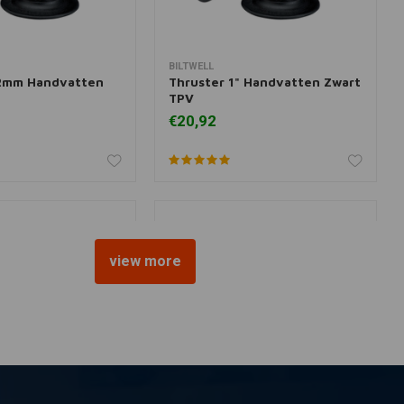
BILTWELL
r informatie
Toevoegen aan winkelwagen
22mm Handvatten
Thruster 1" Handvatten Zwart
TPV
€20,92
view more