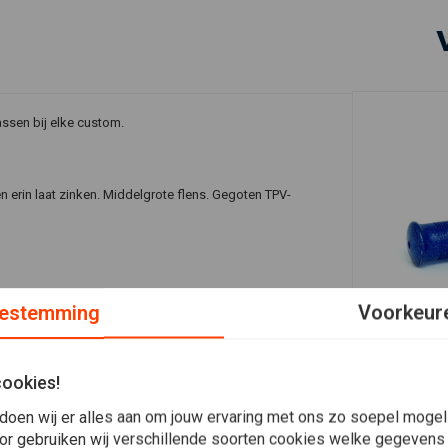
assen bij elke custom.
 erin laat zinken. Middelgrote flens. Gegoten TPV-
estemming
Voorkeur
In 
22MM Glitte
Handvatten
cookies!
€9,28
doen wij er alles aan om jouw ervaring met ons zo soepel mogelij
or gebruiken wij verschillende soorten cookies welke gegevens