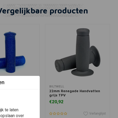
Vergelijkbare producten
en
winkelwagen
In winkelwagen
BILTWELL
r blauwe retro
22mm Renegade Handvatten
grijs TPV
€20,92
k te laten
Verlanglijst
Verlanglijst
 opslaan over