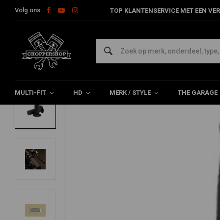
Volg ons:
TOP KLANTENSERVICE MET EEN VER
Home
Multi-fit
Stuur & Toebehoor
Handvatten
22mmRene
BILTWELL
22mmRenegade Handvatten Black TPV
0/5 (0 reviews)
MULTI-FIT
HD
MERK / STYLE
THE GARAGE