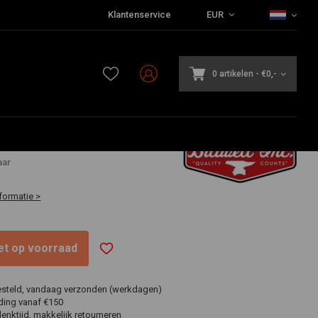
Klantenservice
EUR
0 artikelen
-
€0,-
aar
formatie >
niet op voorraad
esteld, vandaag verzonden (werkdagen)
ding vanaf €150
nktijd, makkelijk retourneren