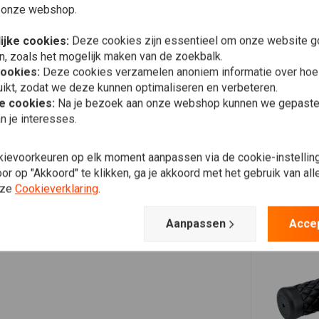
Plaats ook een review
raden aan ze een nacht te laten drogen. Het toevoegen van
 onze webshop.
aktijk en al onze grepen hebben daarvoor groeven.
ijke cookies:
Deze cookies zijn essentieel om onze website go
torfiets is uitgerust met een aftermarket-gasbuis
n, zoals het mogelijk maken van de zoekbalk.
stic gasbuis, ze zijn bedoeld om over een aluminium buis
cookies:
Deze cookies verzamelen anoniem informatie over ho
ikt, zodat we deze kunnen optimaliseren en verbeteren.
he cookies:
Na je bezoek aan onze webshop kunnen we gepaste 
n je interesses.
kievoorkeuren op elk moment aanpassen via de cookie-instellin
r op "Akkoord" te klikken, ga je akkoord met het gebruik van al
nze
Cookieverklaring
.
Aanpassen
Acce