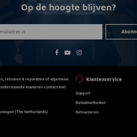
Op de hoogte blijven?
BILTWELL
Mee
Thruster 1
TPV
€20,92
Abonn
Klantenservice
jden, retouren & reparaties of algemene
de onderstaande manieren contact met
Support
Betaalmethoden
ningen (The Netherlands)
Retourneren