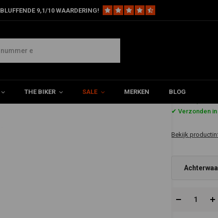
BLUFFENDE 9,1/10 WAARDERING!
 High-Flow Benzinekraan Chrome ( Selecteer hoek )
electeer hoek )
THE BIKER
SALE
MERKEN
BLOG
€64,46
✔ Verzonden in
Bekijk productin
Achterwaa