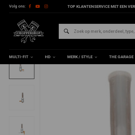
Volg ons:
TOP KLANTENSERVICE MET EEN VER
Home
Multi-fit
Tanks en Toebehoren
Benzinekraan
22mm
DRAG SPECIALTIES
22mm High-Flow Benzinekraan Chrome ( S
0/5 (0 reviews)
MULTI-FIT
HD
MERK / STYLE
THE GARAGE