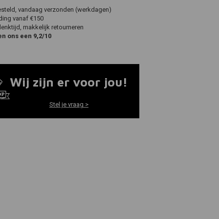
esteld, vandaag verzonden (werkdagen)
ding vanaf €150
nktijd, makkelijk retourneren
en ons een 9,2/10
Wij zijn er voor jou!
Stel je vraag >