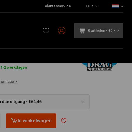
Klantenservice
EUR
0 artikelen
-
€0,-
 1-2 werkdagen
formatie >
rdse uitgang - €64,46
In winkelwagen