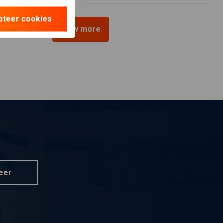
pteer cookies
View more
eer