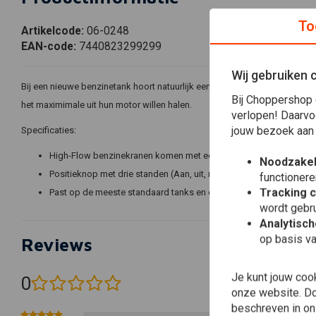
To
Artikelcode:
06-0248
EAN-code:
7440823299299
Wij gebruiken 
Bij een nieuwe benzinetank hoort natuurlijk een nieuwe benzinekraan. Gee
Bij Choppershop 
het maximimale uit hun motor willen halen.
verlopen! Daarvo
jouw bezoek aan
Specificaties:
High-Flow benzinekranen komen met een gladde, ronde body in c
Noodzakel
Positieknop met drie standen (Aan, uit, reserve) met een 5/16" ben
functionere
Tracking 
Past op de meeste standaard tanks en custom tanks met een 22
wordt gebru
Analytisc
op basis va
Reviews
Je kunt jouw coo
0
(0 beoordelingen)
onze website. Doo
beschreven in o
0