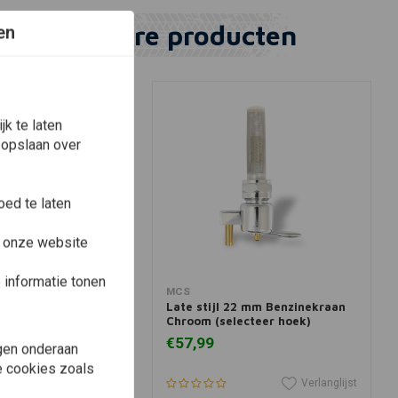
Vergelijkbare producten
en
k te laten
 opslaan over
ed te laten
e onze website
informatie tonen
View more
View more
MCS
nzinekraan Chroom
Late stijl 22 mm Benzinekraan
hoek)
Chroom (selecteer hoek)
€57,99
gen onderaan
le cookies zoals
Verlanglijst
Verlanglijst