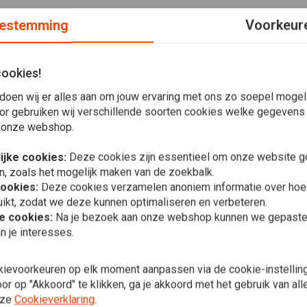
estemming
Voorkeur
cookies!
f de motor meer flow, meer kracht. Perfect voor rijders die
doen wij er alles aan om jouw ervaring met ons zo soepel mogelij
or gebruiken wij verschillende soorten cookies welke gegevens
 onze webshop.
hrome finish
ijke cookies:
Deze cookies zijn essentieel om onze website go
zine uitlaat
n, zoals het mogelijk maken van de zoekbalk.
cookies:
Deze cookies verzamelen anoniem informatie over ho
mm uitgang
ikt, zodat we deze kunnen optimaliseren en verbeteren.
he cookies:
Na je bezoek aan onze webshop kunnen we gepaste 
n je interesses.
3/8 NPT Be
(selecteer 
€57,99
kievoorkeuren op elk moment aanpassen via de cookie-instellin
Plaats ook een review
r op "Akkoord" te klikken, ga je akkoord met het gebruik van al
nze
Cookieverklaring
.