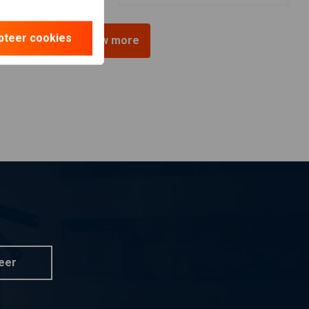
pteer cookies
View more
eer