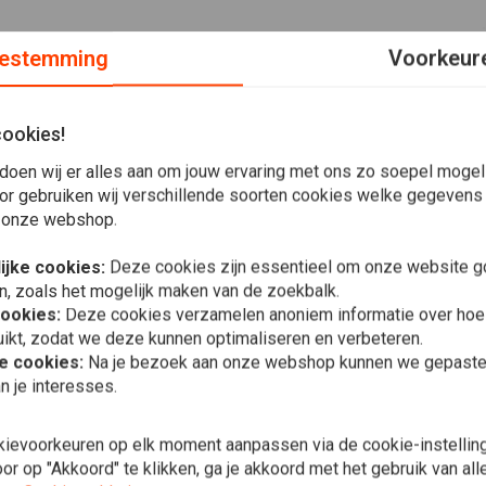
estemming
Voorkeur
cookies!
doen wij er alles aan om jouw ervaring met ons zo soepel mogelij
or gebruiken wij verschillende soorten cookies welke gegevens
en die tot de beste op de markt behoren. Daarom kun je hun
 onze webshop.
ijke cookies:
Deze cookies zijn essentieel om onze website go
rken als het gaat om koppelings- en remonderdelen.
n, zoals het mogelijk maken van de zoekbalk.
cookies:
Deze cookies verzamelen anoniem informatie over ho
ikt, zodat we deze kunnen optimaliseren en verbeteren.
WEST COAST
he cookies:
Na je bezoek aan onze webshop kunnen we gepaste 
OG Klassiek
n je interesses.
€32,82
kievoorkeuren op elk moment aanpassen via de cookie-instellin
r op "Akkoord" te klikken, ga je akkoord met het gebruik van al