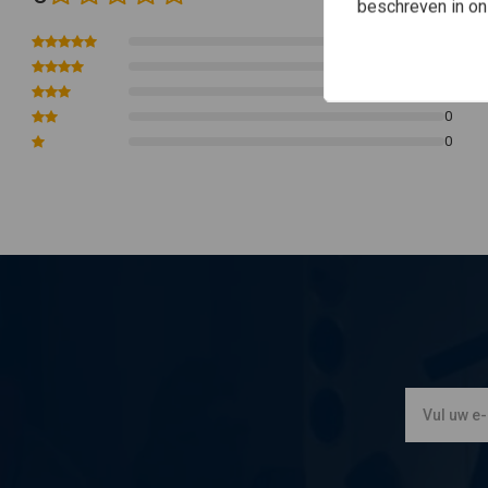
beschreven in o
128mm hoog
81mm terugtrekking
0
0
0
0
0