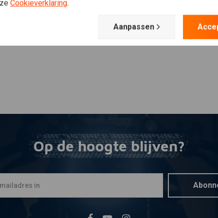
Plaats ook een review
nze
Cookieverklaring
.
Aanpassen
Acce
Op de hoogte blijven?
Abonn