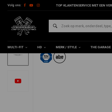
Volg ons:
TOP KLANTENSERVICE MET EEN VER
Home
22 mm Moto Cross stuur hoog MCL155C
TRW
22 mm Moto Cross stuur hoog MCL155C
0/5 (0 reviews)
MULTI-FIT
HD
MERK / STYLE
THE GARAGE