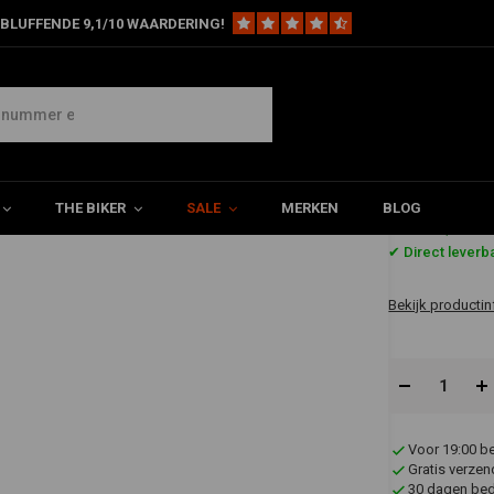
BLUFFENDE 9,1/10 WAARDERING!
THE BIKER
SALE
MERKEN
BLOG
€62,80
✔ Direct leverb
Bekijk productin
Voor 19:00 b
Gratis verzen
30 dagen bede