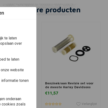
Vergelijkbare producten
en
k te laten
 opslaan over
ed te laten
e onze website
View more
In winkelwagen
 CHOPPERS
informatie tonen
 T-Shirt
Benzinekraan Revisie set voor
de meeste Harley Davidsons
€11,57
gen onderaan
le cookies zoals
Verlanglijst
Verlanglijst