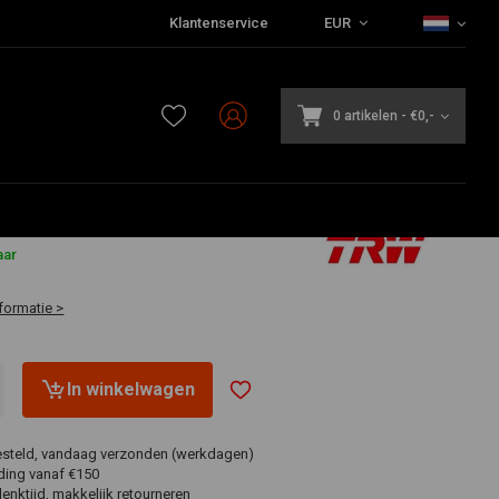
Klantenservice
EUR
0 artikelen
-
€0,-
aar
formatie >
In winkelwagen
esteld, vandaag verzonden (werkdagen)
ding vanaf €150
nktijd, makkelijk retourneren