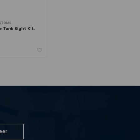
STOMS
 aan winkelwagen
 Tank Sight Kit.
eer