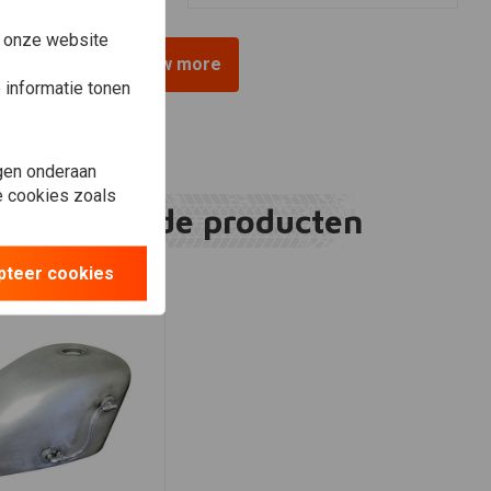
e onze website
View more
informatie tonen
gen onderaan
le cookies zoals
Gerelateerde producten
pteer cookies