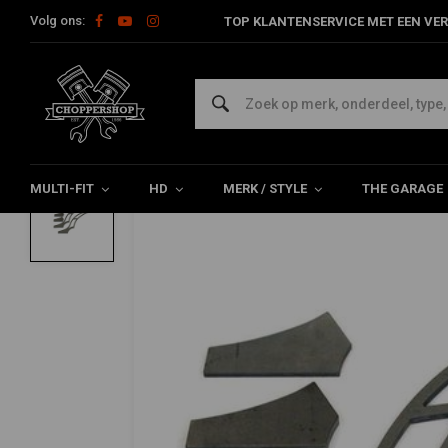
Volg ons:
TOP KLANTENSERVICE MET EEN VER
Home
Multi-fit
Spatborden
Spatbord Struts
320MM Long S
BK PRODUCTS
320MM Long Stiletto Strut Set Achterspa
0/5 (0 reviews)
MULTI-FIT
HD
MERK / STYLE
THE GARAGE