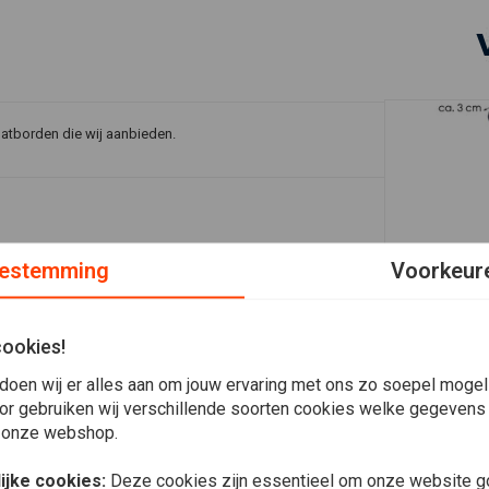
patborden die wij aanbieden.
estemming
Voorkeur
Plaats ook een review
cookies!
In 
Stalen spa
doen wij er alles aan om jouw ervaring met ons zo soepel mogelij
- Universel
or gebruiken wij verschillende soorten cookies welke gegevens
€34,94
 onze webshop.
ijke cookies:
Deze cookies zijn essentieel om onze website go