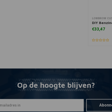
LOWBROW CU
Toevoegen
DIY Benzine
€33,47
Op de hoogte blijven?
Abonn