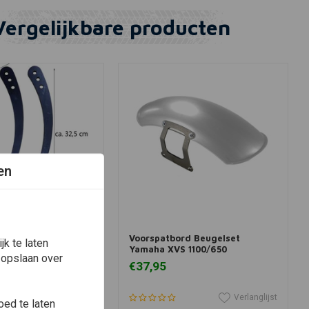
Vergelijkbare producten
en
winkelwagen
In winkelwagen
tbordsteunen Banana
Voorspatbord Beugelset
k te laten
e montage
Yamaha XVS 1100/650
 opslaan over
€37,95
Verlanglijst
Verlanglijst
ed te laten