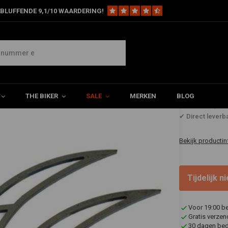
BLUFFENDE 9,1/10 WAARDERING!
tiletto Strut Set Achterspatbord
tbord
THE BIKER
SALE
MERKEN
BLOG
€136,3
✔ Direct leverb
Bekijk productin
Tijdelijk 
Voor 19:00 b
Gratis verzen
30 dagen bede