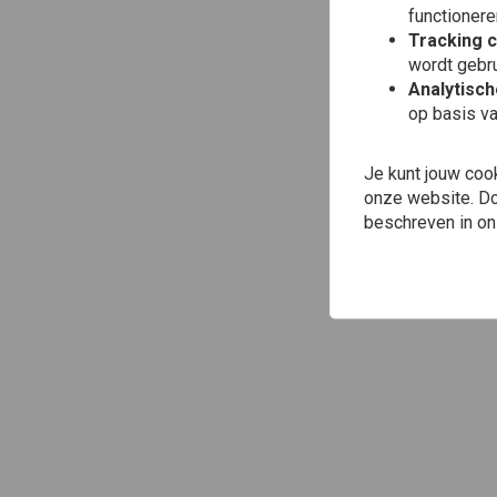
functionere
Tracking 
wordt gebru
Analytisc
op basis va
Je kunt jouw coo
onze website. Doo
beschreven in o