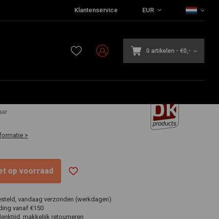
Klantenservice
EUR
0 artikelen
-
€0,-
1
aar
formatie >
niet op voorraad
esteld, vandaag verzonden (werkdagen)
ding vanaf €150
nktijd, makkelijk retourneren