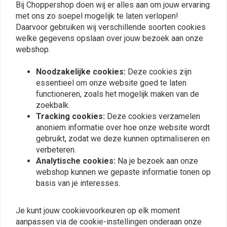
Plaats ook een review
Bij Choppershop doen wij er alles aan om jouw ervaring
met ons zo soepel mogelijk te laten verlopen!
Daarvoor gebruiken wij verschillende soorten cookies
welke gegevens opslaan over jouw bezoek aan onze
Vergelijkbare producten
webshop.
Noodzakelijke cookies:
Deze cookies zijn
essentieel om onze website goed te laten
functioneren, zoals het mogelijk maken van de
zoekbalk.
Tracking cookies:
Deze cookies verzamelen
anoniem informatie over hoe onze website wordt
gebruikt, zodat we deze kunnen optimaliseren en
verbeteren.
Analytische cookies:
Na je bezoek aan onze
webshop kunnen we gepaste informatie tonen op
basis van je interesses.
CULT-WERK
KILLER CUSTOM
2-Delige Bovenste
Street Bob Bovenkant
Vorkbuis Cover Kit -
Voorvork Afdek Set -
Glanzend Zwart (Kies
Zwart
Je kunt jouw cookievoorkeuren op elk moment
€59,51
€107,21
Variant)
aanpassen via de cookie-instellingen onderaan onze