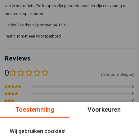
van je motorfiets. De kappen zijn gepoedercoat en zijn eenvoudig te
monteren op je motor.
Harley Davidson Sportster 04-15 XL
Past niet met een voorspatbord
Reviews
0
(0 beoordelingen)
0
0
0
0
Toestemming
Voorkeuren
0
Wij gebruiken cookies!