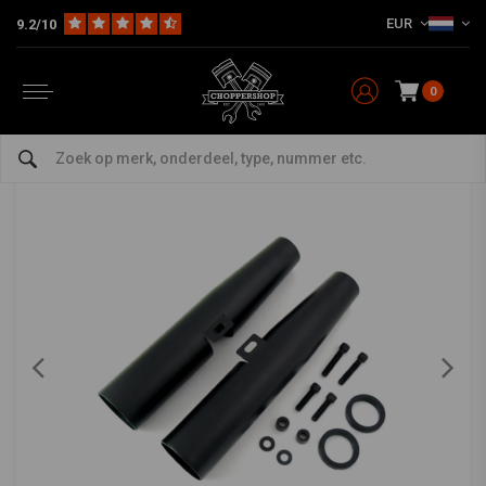
EUR
9.2/10
Home
Multi-fit
Vering
Voorvork Covers
39.5MM x 39MM Voorvork Cover Set - zwart 04-15 XL
39.5MM x 39MM Voorvork Cover Set - zwart 04-
15 XL
0
0/5 (0 reviews)