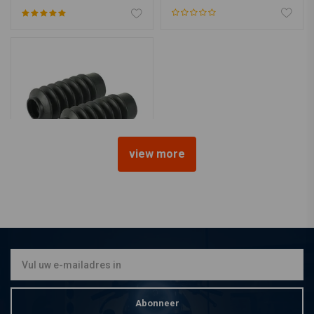
view more
Voorvork Hoezen "Bobber
Wide"
€19,81
Abonneer