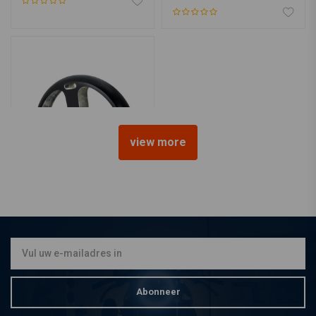
view more
KILLER CUSTOM
26" Front Wrap Spatbord
"Competition Series"
€240,61
Abonneer