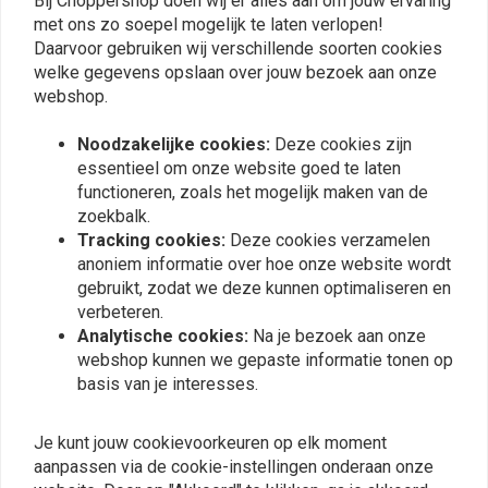
Bij Choppershop doen wij er alles aan om jouw ervaring
met ons zo soepel mogelijk te laten verlopen!
Daarvoor gebruiken wij verschillende soorten cookies
welke gegevens opslaan over jouw bezoek aan onze
Vergelijkbare producten
webshop.
Noodzakelijke cookies:
Deze cookies zijn
essentieel om onze website goed te laten
functioneren, zoals het mogelijk maken van de
zoekbalk.
Tracking cookies:
Deze cookies verzamelen
anoniem informatie over hoe onze website wordt
gebruikt, zodat we deze kunnen optimaliseren en
verbeteren.
Analytische cookies:
Na je bezoek aan onze
webshop kunnen we gepaste informatie tonen op
CULT-WERK
CULT-WERK
basis van je interesses.
4 Delige
6-Delige
Vorkbuisafdekkingsset -
Vorkbuisafdekkingsset -
Glanzend Zwart
Glanzend Zwart
€157,94
€196,21
Je kunt jouw cookievoorkeuren op elk moment
aanpassen via de cookie-instellingen onderaan onze