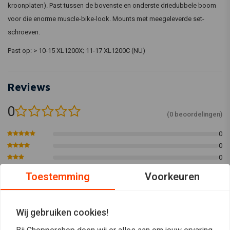
kroonplaten). Past tussen de bovenste en onderste driedubbele boom
voor die enorme muscle-bike-look. Mounts met meegeleverde set-
schroeven.
Past op: > 10-15 XL1200X; 11-17 XL1200C (NU)
Reviews
0
(0 beoordelingen)
0
0
0
0
Toestemming
Voorkeuren
0
Wij gebruiken cookies!
Plaats ook een review