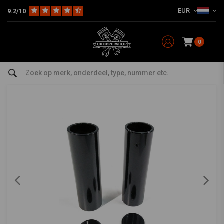
EUR
9.2/10
Home
Multi-fit
Vering
Voorvork Covers
4-Delige Vorkbuis Afdekkingsset - Glanzend Zwart
CULT-WERK
-
bekijk alles van Cult-Werk
0
4-Delige Vorkbuis Afdekkingsset - Glanzend
Zwart
0/5 (0 reviews)