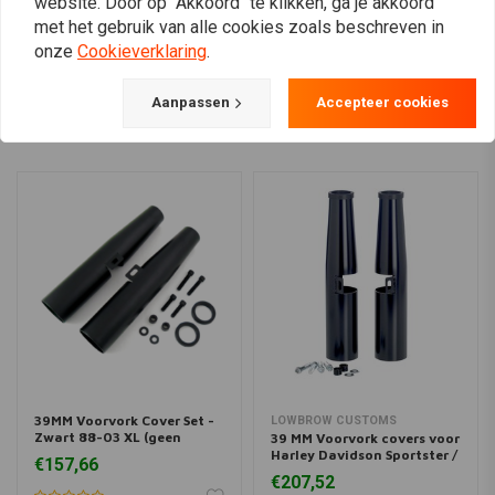
website. Door op "Akkoord" te klikken, ga je akkoord
met het gebruik van alle cookies zoals beschreven in
onze
Cookieverklaring
.
View more
Aanpassen
Accepteer cookies
39MM Voorvork Cover Set -
LOWBROW CUSTOMS
Zwart 88-03 XL (geen
39 MM Voorvork covers voor
spatbord)
Harley Davidson Sportster /
€157,66
Dyna
€207,52