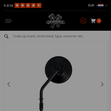
EUR
9.2/10
Home
Multi-fit
Spiegels
4 Inch Spiegel Rond - Lang / Kort & Zwart / Chroom
4 Inch Spiegel Rond - Lang / Kort & Zwart /
Chroom
0
5/5 (4 reviews)