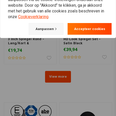
website. Door op "Akkoord" te klikken, ga je akkoord
met het gebruik van alle cookies zoals beschreven in
onze
Cookieverklaring
.
Aanpassen
Accepteer cookies
3 Inch Spiegel Rond -
HD Look Spiegel Set -
Lang/Kort &
Satin Black
Zwart/Chrome
€39,94
€19,74
View more