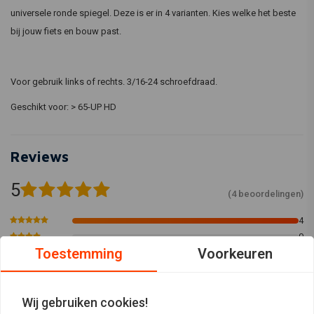
universele ronde spiegel. Deze is er in 4 varianten. Kies welke het beste
bij jouw fiets en bouw past.
Voor gebruik links of rechts. 3/16-24 schroefdraad.
Geschikt voor: > 65-UP HD
Reviews
5
(4 beoordelingen)
4
0
Toestemming
Voorkeuren
0
0
0
Wij gebruiken cookies!