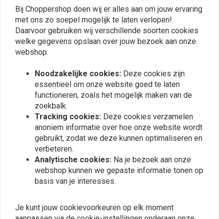
Bij Choppershop doen wij er alles aan om jouw ervaring
Ben
Patrick
met ons zo soepel mogelijk te laten verlopen!
Top geregeld, snelle verzending, product
Mooie chromen spiegel
Daarvoor gebruiken wij verschillende soorten cookies
welke gegevens opslaan over jouw bezoek aan onze
past en ziet er goed uit
oldtimer trac
webshop.
Noodzakelijke cookies:
Deze cookies zijn
essentieel om onze website goed te laten
functioneren, zoals het mogelijk maken van de
zoekbalk.
Plaats ook een review
Tracking cookies:
Deze cookies verzamelen
anoniem informatie over hoe onze website wordt
gebruikt, zodat we deze kunnen optimaliseren en
verbeteren.
Vergelijkbare producten
Analytische cookies:
Na je bezoek aan onze
webshop kunnen we gepaste informatie tonen op
basis van je interesses.
Je kunt jouw cookievoorkeuren op elk moment
aanpassen via de cookie-instellingen onderaan onze