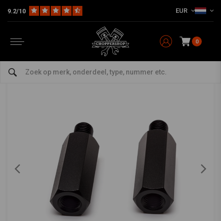
EUR
9.2/10
Home
Multi-fit
Spiegels
40mm Spiegel Verhogers M10
MAX INC
-
bekijk alles van Max Inc
0
40mm Spiegel Verhogers M10
0/5 (0 reviews)