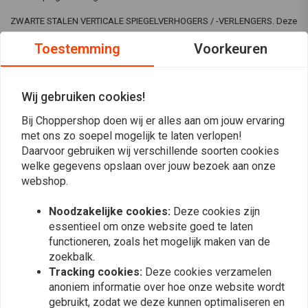
ZWARTE STALEN VERTICALE SPIEGELVERHOGERS / -VERLENGERS. Deze
Spiegel Verhogers zullen uw zicht naar achteren sterk verbeteren door
Toestemming
Voorkeuren
uw spiegels te herpositioneren zodat u duidelijk langs uw schouders
kunt kijken. Gemaakt van massief staal en gepoedercoat, zodat ze
bestand zijn tegen alle weersomstandigheden.
Wij gebruiken cookies!
Perfect voor motorfietsen, scooters en quads.
Bij Choppershop doen wij er alles aan om jouw ervaring
Lees meer
met ons zo soepel mogelijk te laten verlopen!
SPECIFICATIES.
Daarvoor gebruiken wij verschillende soorten cookies
welke gegevens opslaan over jouw bezoek aan onze
GEPOEDERCOAT STAAL.
Reviews
webshop.
AFMETINGEN - ZIE FOTO'S.
0
Noodzakelijke cookies:
Deze cookies zijn
(0 beoordelingen)
Kies het juiste schroefdraad.
essentieel om onze website goed te laten
0
functioneren, zoals het mogelijk maken van de
0
zoekbalk.
0
Tracking cookies:
Deze cookies verzamelen
anoniem informatie over hoe onze website wordt
0
gebruikt, zodat we deze kunnen optimaliseren en
0