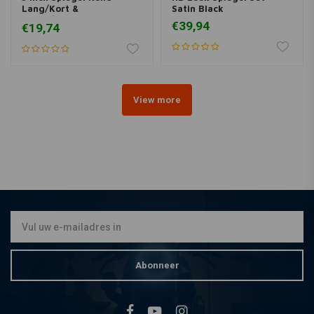
Lang/Kort &
Satin Black
Zwart/Chrome
€39,94
€19,74
View more
Abonneer