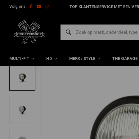
Volg ons:
TOP KLANTENSERVICE MET EEN VER
Home
Multi-fit
Verlichting
Koplampen
4,5" Custom Kopl
MAX INC
4,5" Custom Koplamp 12v/55w Ondermon
0/5 (0 reviews)
MULTI-FIT
HD
MERK / STYLE
THE GARAGE