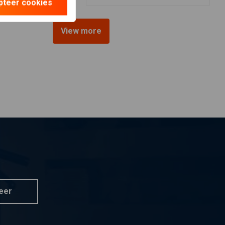
pteer cookies
View more
eer