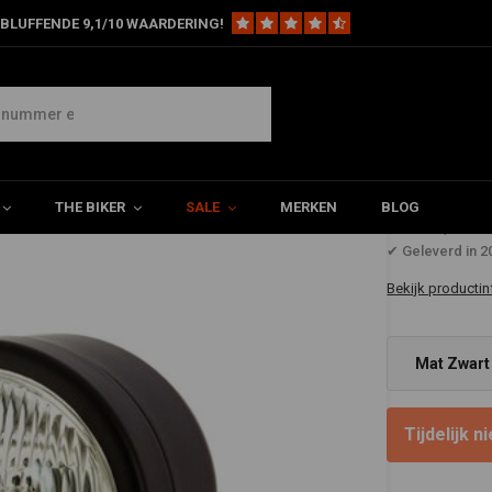
BLUFFENDE 9,1/10 WAARDERING!
amp 12v/55w Ondermontage
tage
THE BIKER
SALE
MERKEN
BLOG
€46,98
✔ Geleverd in 
Bekijk productin
Mat Zwart 
Tijdelijk 