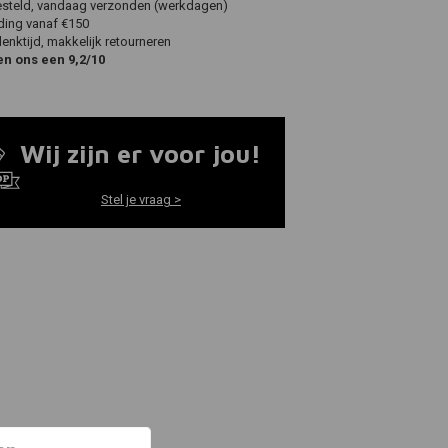
esteld, vandaag verzonden (werkdagen)
ding vanaf €150
nktijd, makkelijk retourneren
en ons een 9,2/10
Wij zijn er voor jou!
Stel je vraag >