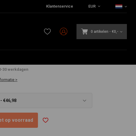
Klantenservice
EUR
0 artikelen
-
€0,-
20-30 werkdagen
formatie >
- €46,98
niet op voorraad