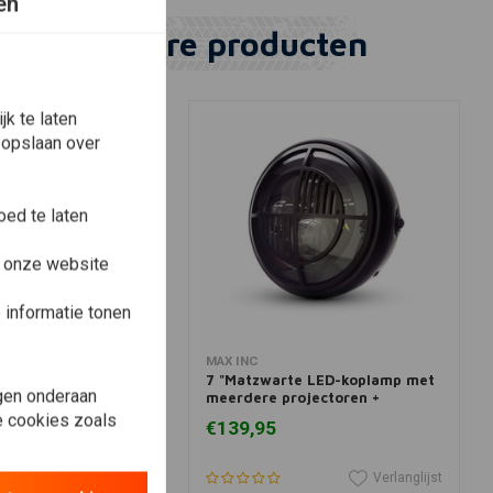
en
Vergelijkbare producten
k te laten
 opslaan over
ed te laten
e onze website
informatie tonen
winkelwagen
In winkelwagen
MAX INC
mpvizier Chrome
7 "Matzwarte LED-koplamp met
gen onderaan
meerdere projectoren +
Beemer-afdekking
le cookies zoals
€139,95
Verlanglijst
Verlanglijst