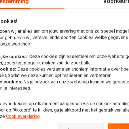
estemming
Voorkeur
cookies!
doen wij er alles aan om jouw ervaring met ons zo soepel mogelij
or gebruiken wij verschillende soorten cookies welke gegevens
 onze webshop.
chillende kleuren afwerking. Hij heeft een universele
ijke cookies:
Deze cookies zijn essentieel om onze website go
n, zoals het mogelijk maken van de zoekbalk.
c.
cookies:
Deze cookies verzamelen anoniem informatie over ho
ikt, zodat we deze kunnen optimaliseren en verbeteren.
he cookies:
Na je bezoek aan onze webshop kunnen we gepaste 
n je interesses.
In 
5.75 "Kopla
kievoorkeuren op elk moment aanpassen via de cookie-instellin
€13,63
r op "Akkoord" te klikken, ga je akkoord met het gebruik van al
nze
Cookieverklaring
.