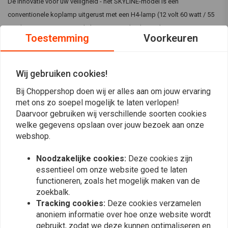
De innovatie voor uw veiligheid - het SKYLINE-model is een
conventionele koplamp uitgerust met een H4-lamp (12 volt 60 watt / 55
watt) met een power LED-lichtring. Het geheel verpakt in een
Toestemming
Voorkeuren
hoogwaardige bewerkte, zwart metalen behuizing. De LED-technologie
en het gebruik produceren een symmetrisch, helder licht voor optimale
waarneming door andere weggebruikers, E-gemarkeerd.
Lees meer
Wij gebruiken cookies!
Geef je fiets je onmiskenbare stijl! Het ongebruikelijke ontwerp en de
Bij Choppershop doen wij er alles aan om jouw ervaring
perfecte technologie van de HIGHSIDER-serie koplampen maken u in elk
Reviews
met ons zo soepel mogelijk te laten verlopen!
geval een hoogtepunt!
Daarvoor gebruiken wij verschillende soorten cookies
0
welke gegevens opslaan over jouw bezoek aan onze
(0 beoordelingen)
Specificatie:
webshop.
Afmetingen : Diameter behuizing 150mm, totale diepte incl
0
Noodzakelijke cookies:
Deze cookies zijn
0
bolling glas 145mm, M8 bout, afstand achterkant tot center
essentieel om onze website goed te laten
0
boutgaten +- 75mm
functioneren, zoals het mogelijk maken van de
0
Diepte: 120 mm
zoekbalk.
0
Montage: zijdelings met M6 bevestigingsschroeven
Tracking cookies:
Deze cookies verzamelen
anoniem informatie over hoe onze website wordt
Behuizing met zijbevestiging
gebruikt, zodat we deze kunnen optimaliseren en