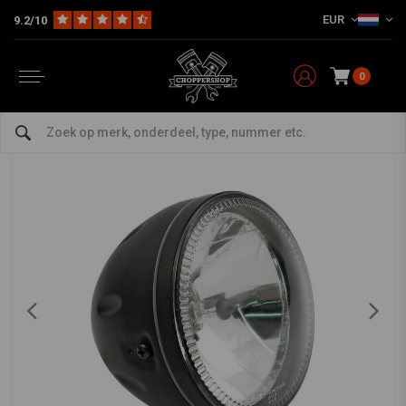
EUR
9.2/10
Home
Multi-fit
Verlichting
Koplampen
5.75" SKYLINE Koplamp met LED Ring Halo
HIGHSIDER
-
bekijk alles van Highsider
0
5.75" SKYLINE Koplamp met LED Ring Halo
0/5 (0 reviews)