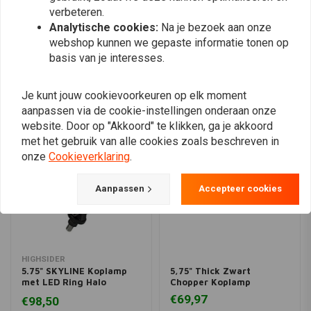
H4 12V 60/55 Watt
verbeteren.
Plaats ook een review
E-keur
Analytische cookies:
Na je bezoek aan onze
LED ring (Halo)
webshop kunnen we gepaste informatie tonen op
basis van je interesses.
Aansluitingen:
Vergelijkbare producten
Groen = massa
Je kunt jouw cookievoorkeuren op elk moment
Witte kabel = dimlicht
aanpassen via de cookie-instellingen onderaan onze
Blauwe kabel = grootlicht
website. Door op "Akkoord" te klikken, ga je akkoord
met het gebruik van alle cookies zoals beschreven in
Bruine kabel = parkeerlicht
onze
Cookieverklaring
.
Leveringsomvang: 1 stuk
Aanpassen
Accepteer cookies
HIGHSIDER
5.75" SKYLINE Koplamp
5,75" Thick Zwart
met LED Ring Halo
Chopper Koplamp
Bodemmontage Zwart
€69,97
€98,50