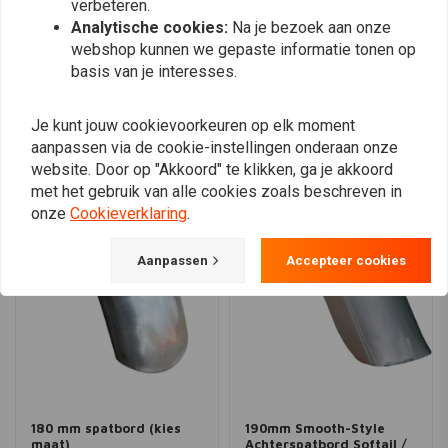
verbeteren.
Analytische cookies:
Na je bezoek aan onze
webshop kunnen we gepaste informatie tonen op
Plaats ook een review
basis van je interesses.
Je kunt jouw cookievoorkeuren op elk moment
Vergelijkbare producten
aanpassen via de cookie-instellingen onderaan onze
website. Door op "Akkoord" te klikken, ga je akkoord
met het gebruik van alle cookies zoals beschreven in
onze
Cookieverklaring
.
Aanpassen
Accepteer cookies
180 mm spatbord (kies
190mm Smooth-Style
maat)
Achterspatbord Softail /