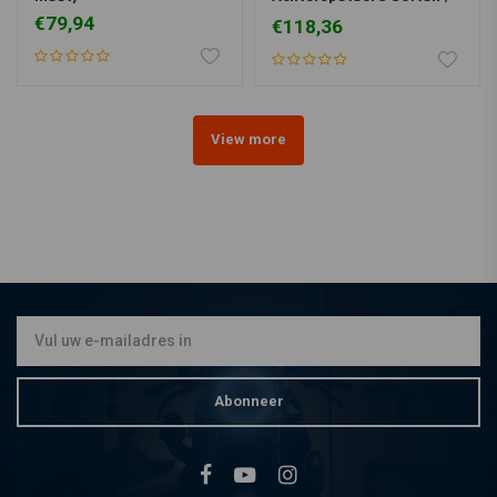
Fatboy
€79,94
€118,36
View more
Abonneer