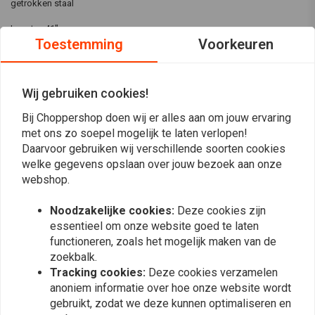
getrokken staal
Lengte : 41"
Toestemming
Voorkeuren
Kleur : Naturel
Afwerking : Onbehandeld
Materiaal : Staal
Wij gebruiken cookies!
Positie : Achterzijde
Bij Choppershop doen wij er alles aan om jouw ervaring
Voor geboord : Ja
Lees meer
met ons zo soepel mogelijk te laten verlopen!
Daarvoor gebruiken wij verschillende soorten cookies
welke gegevens opslaan over jouw bezoek aan onze
Reviews
webshop.
0
(0 beoordelingen)
Noodzakelijke cookies:
Deze cookies zijn
essentieel om onze website goed te laten
0
functioneren, zoals het mogelijk maken van de
0
zoekbalk.
0
Tracking cookies:
Deze cookies verzamelen
0
anoniem informatie over hoe onze website wordt
0
gebruikt, zodat we deze kunnen optimaliseren en