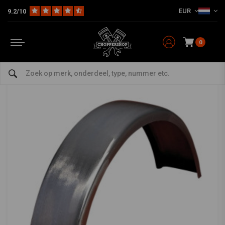
EUR
9.2/10
Home
Multi-fit
Spatborden
Achterspatbord
6" Flat Achterspatbord Staal
DRAG SPECIALTIES
-
bekijk alles van Drag Specialties
0
6" Flat Achterspatbord Staal
0/5 (0 reviews)