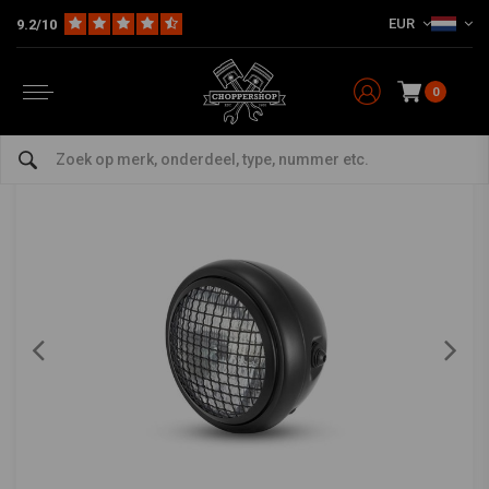
EUR
9.2/10
Home
Multi-fit
Verlichting
Koplampen
6" Mesh Koplamp Scrambler Zwart
6" Mesh Koplamp Scrambler Zwart
0
5/5 (7 reviews)