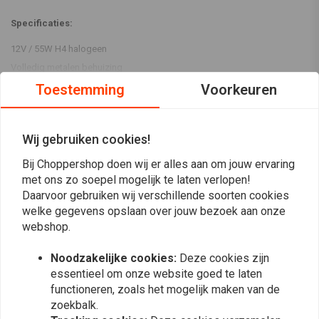
Specificaties:
12V / 55W H4 halogeen
Volledig metalen behuizing
Lees meer
Glazen lens
Toestemming
Voorkeuren
Side mount
Low and high beam functions
Reviews
Wij gebruiken cookies!
Inclusief E-keur.¬†
5
Bij Choppershop doen wij er alles aan om jouw ervaring
(7 beoordelingen)
met ons zo soepel mogelijk te laten verlopen!
√ä
7
Daarvoor gebruiken wij verschillende soorten cookies
0
welke gegevens opslaan over jouw bezoek aan onze
0
webshop.
0
Noodzakelijke cookies:
Deze cookies zijn
0
essentieel om onze website goed te laten
functioneren, zoals het mogelijk maken van de
zoekbalk.
Shawn v.
Shawn v.