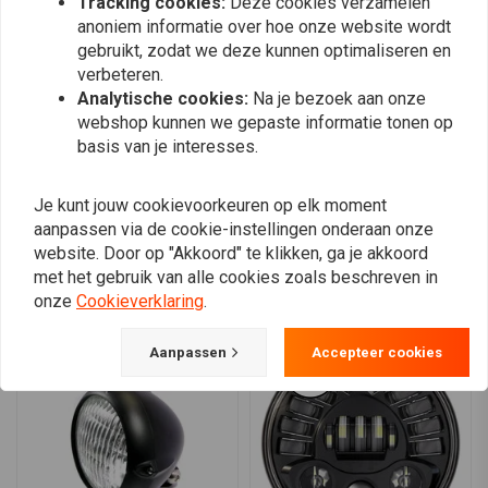
Tracking cookies:
Deze cookies verzamelen
Hele mooie lamp en voelt zeer degelijk aan,
Hele mooie la
anoniem informatie over hoe onze website wordt
ik heb hem helaas geretourneerd omdat hij
ik heb hem h
gebruikt, zodat we deze kunnen optimaliseren en
toch te klein oogt op een BMW R100.
toch te klei
verbeteren.
Read more...
Read more...
Analytische cookies:
Na je bezoek aan onze
webshop kunnen we gepaste informatie tonen op
basis van je interesses.
Plaats ook een review
Je kunt jouw cookievoorkeuren op elk moment
aanpassen via de cookie-instellingen onderaan onze
website. Door op "Akkoord" te klikken, ga je akkoord
met het gebruik van alle cookies zoals beschreven in
Vergelijkbare producten
onze
Cookieverklaring
.
Aanpassen
Accepteer cookies