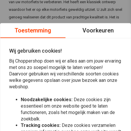
van uw motorfiets te verbeteren. Het heeft een klassiek ontwerp
waardoor het er op elke motorfiets geweldig uitziet. U zult zich snel
genoeg realiseren dat dit product van prachtige kwaliteit is. Het is
ook erg helder, dankzij zijn 55W.
Toestemming
Voorkeuren
Specificaties:
12V / H4 55W lamp
Wij gebruiken cookies!
Lichaam en rand van staal
Bij Choppershop doen wij er alles aan om jouw ervaring
Functie 1: dimlicht
met ons zo soepel mogelijk te laten verlopen!
Functie 2: grootlicht
Daarvoor gebruiken wij verschillende soorten cookies
Zie afbeeldingen voor metingen
welke gegevens opslaan over jouw bezoek aan onze
Deze koplamp is niet E-gemarkeerd of DOT goedgekeurd
webshop.
Reviews
Noodzakelijke cookies:
Deze cookies zijn
essentieel om onze website goed te laten
0
(0 beoordelingen)
functioneren, zoals het mogelijk maken van de
zoekbalk.
0
Tracking cookies:
Deze cookies verzamelen
0