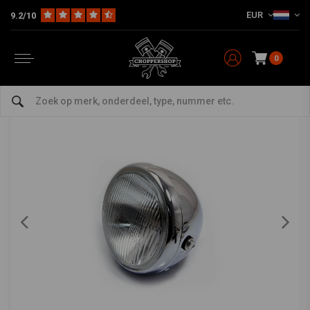
EUR
9.2/10
Home
Multi-fit
Verlichting
Koplampen
6.75" Chrome Classic Koplamp
6.75" Chrome Classic Koplamp
0
0/5 (0 reviews)