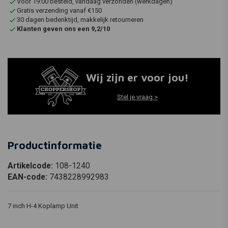
Voor 19:00 besteld, vandaag verzonden (werkdagen)
Gratis verzending vanaf €150
30 dagen bedenktijd, makkelijk retourneren
Klanten geven ons een 9,2/10
Wij zijn er voor jou!
Stel je vraag >
Productinformatie
Artikelcode:
108-1240
EAN-code:
7438228992983
7 inch H-4 Koplamp Unit