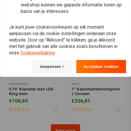
webshop kunnen we gepaste informatie tonen op
Vergelijkbare producten
basis van je interesses.
Je kunt jouw cookievoorkeuren op elk moment
aanpassen via de cookie-instellingen onderaan onze
website. Door op "Akkoord" te klikken, ga je akkoord
met het gebruik van alle cookies zoals beschreven in
onze
Cookieverklaring
.
Aanpassen
Accepteer cookies
HIGHSIDER
MCS
5.75" Koplamp met LED
7" Koplampbehuizingsset
Ring Halo
| Chroom
€100,69
€336,81
View more