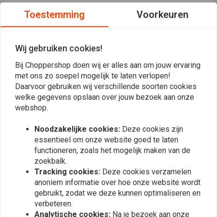
ECE-goedgekeurde H4- koplamp met een geribbelde lens en een
Toestemming
Voorkeuren
positielicht
Wij gebruiken cookies!
Reviews
Bij Choppershop doen wij er alles aan om jouw ervaring
met ons zo soepel mogelijk te laten verlopen!
0
(0 beoordelingen)
Daarvoor gebruiken wij verschillende soorten cookies
welke gegevens opslaan over jouw bezoek aan onze
0
webshop.
0
0
Noodzakelijke cookies:
Deze cookies zijn
0
essentieel om onze website goed te laten
0
functioneren, zoals het mogelijk maken van de
zoekbalk.
Tracking cookies:
Deze cookies verzamelen
anoniem informatie over hoe onze website wordt
Plaats ook een review
gebruikt, zodat we deze kunnen optimaliseren en
verbeteren.
Analytische cookies:
Na je bezoek aan onze