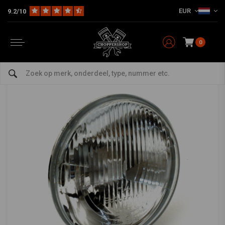
EUR
9.2/10
Home
Multi-fit
Verlichting
Koplampen
7 inch H-4 Koplamp Unit
7 inch H-4 Koplamp Unit
0
0/5 (0 reviews)