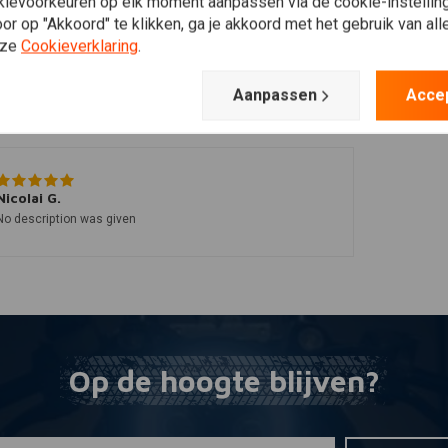
kievoorkeuren op elk moment aanpassen via de cookie-instellin
r op "Akkoord" te klikken, ga je akkoord met het gebruik van al
nze
Cookieverklaring
.
Aanpassen
Acce
Nicolai G.
No description was given
Op de hoogte blijven?