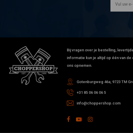
Electra Glide FLFB : 1965 √õ√í1969
Electra Glide FLH : 1965 √õ√í1978, 1981
Electra Glide FLH-74 : 1980
Electra Glide FLH-80 : 1978 √õ√í1980
Electra Glide FLHB : 1965 √õ√í1970
Electra Glide FLHF : 1965 √õ√í1975
Electra Glide Heritage FLH : 1981
Bij vragen over je bestelling, leverti
Electra Glide Police FLHP : 1981
informatie kun je altijd op één van 
Electra Glide Police FLHP-74 : 1979 √õ√í1980
ons opnemen.
Electra Glide Police FLHP-80 : 1979 √õ√í1980
Electra Glide Police FLP : 1971 √õ√í1972, 1974 √õ√í1975
Gotenburgweg 46a, 9723 TM Gro
Electra Glide Police FLPF : 1971 √õ√í1972
+31 85 06 06 06 5
Electra Glide Sport FLHS : 1977, 1980 √õ√í1981
info@choppershop.com
Softail Deluxe CVO FLSTNSE : 2014 √õ√í2015
Softail Deluxe EFI FLSTNI : 2005 √õ√í2006
Softail Deluxe FLSTN : 2006 √õ√í2016
Softail Fat Boy Anniversary FLSTF : 2013