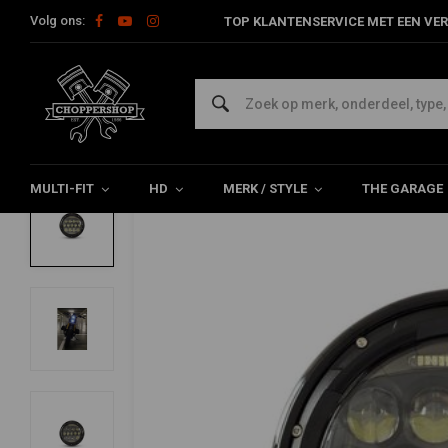
Volg ons:
TOP KLANTENSERVICE MET EEN VER
Home
Multi-fit
Verlichting
Koplampen
7" Multi Projecto
7" Multi Projector LED Koplamp Black
5/5 (1 reviews)
MULTI-FIT
HD
MERK / STYLE
THE GARAGE