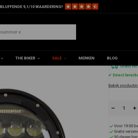
BLUFFENDE 9,1/10 WAARDERING!
r LED Koplamp Black
€199,9
THE BIKER
SALE
MERKEN
BLOG
Gratis ve
✔ Direct leverb
Bekijk productin
Voor 19:00 b
Gratis verzen
30 dagen bede