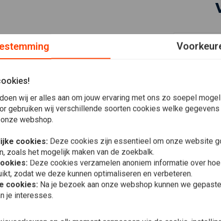
estemming
Voorkeur
ie je niet snel ergens anders gaat zien. De uitstraling is
h door de 13 projector LED's met dimlicht en groot licht.
cookies!
met dagrij verlichting / running lights. Erg gaaf!¬†
doen wij er alles aan om jouw ervaring met ons zo soepel mogelij
or gebruiken wij verschillende soorten cookies welke gegevens
 onze webshop.
ijke cookies:
Deze cookies zijn essentieel om onze website go
In 
n, zoals het mogelijk maken van de zoekbalk.
5.5" Vintag
cookies:
Deze cookies verzamelen anoniem informatie over ho
Mount Zwar
ikt, zodat we deze kunnen optimaliseren en verbeteren.
€58,95
he cookies:
Na je bezoek aan onze webshop kunnen we gepaste 
n je interesses.
Plaats ook een review