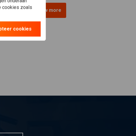
gen onderaan
le cookies zoals
View more
pteer cookies