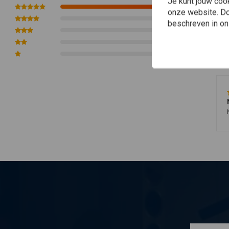
Je kunt jouw coo
1
onze website. Doo
Functie 1: Dimlicht
0
beschreven in o
Functie 2: Grootlicht
0
Functie 3: Dagrij Verlichting¬†
0
Afmetingen: Zie afbeeldingen
0
Geen E-keur
Universele pasvorm, maar past perfect op de volgende motoren
HARLEY DAVIDSON:
Dyna Switchback FLD : 2014, 2016
Electra Glide Anniversary FLH : 1978
Electra Glide Classic FLHC : 1979 √õ√í1981
Electra Glide Classic Side Car FLHCE : 1979 √õ√í1981
Electra Glide Fat Bob FLHFB : 1965 √õ√í1970
Electra Glide FLB : 1965 √õ√í1970
Electra Glide FLBF : 1970