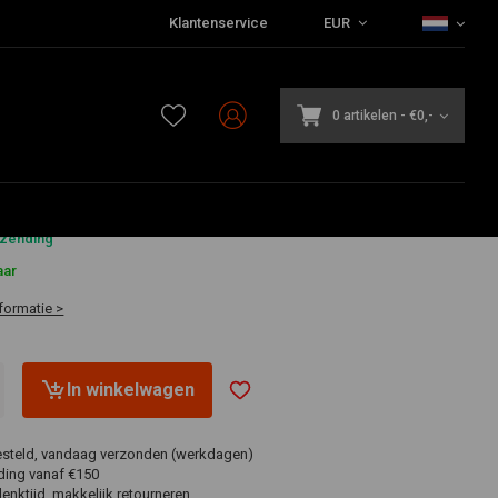
Klantenservice
EUR
0 artikelen
-
€0,-
5
rzending
aar
formatie >
In winkelwagen
esteld, vandaag verzonden (werkdagen)
ding vanaf €150
nktijd, makkelijk retourneren