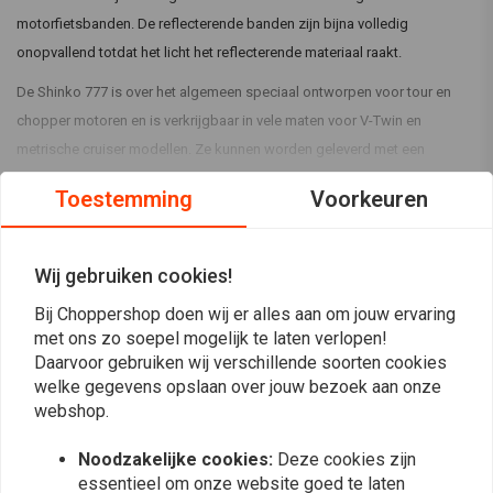
motorfietsbanden. De reflecterende banden zijn bijna volledig
onopvallend totdat het licht het reflecterende materiaal raakt.
De Shinko 777 is over het algemeen speciaal ontworpen voor tour en
chopper motoren en is verkrijgbaar in vele maten voor V-Twin en
metrische cruiser modellen. Ze kunnen worden geleverd met een
Reflecterende strip, maar check of dit in de titel wordt vermeld.
Lees meer
Toestemming
Voorkeuren
Reviews
Wij gebruiken cookies!
4
Bij Choppershop doen wij er alles aan om jouw ervaring
(1 beoordelingen)
met ons zo soepel mogelijk te laten verlopen!
0
Daarvoor gebruiken wij verschillende soorten cookies
1
welke gegevens opslaan over jouw bezoek aan onze
0
webshop.
0
0
Noodzakelijke cookies:
Deze cookies zijn
essentieel om onze website goed te laten