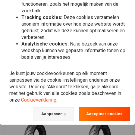
functioneren, zoals het mogelijk maken van de
zoekbalk.
Stefan
Stefan
Tracking cookies:
Deze cookies verzamelen
Uitstekende band
Uitstekende
anoniem informatie over hoe onze website wordt
gebruikt, zodat we deze kunnen optimaliseren en
verbeteren.
Analytische cookies:
Na je bezoek aan onze
webshop kunnen we gepaste informatie tonen op
basis van je interesses.
Plaats ook een review
Je kunt jouw cookievoorkeuren op elk moment
aanpassen via de cookie-instellingen onderaan onze
website. Door op "Akkoord" te klikken, ga je akkoord
met het gebruik van alle cookies zoals beschreven in
Vergelijkbare producten
onze
Cookieverklaring
.
Aanpassen
Accepteer cookies