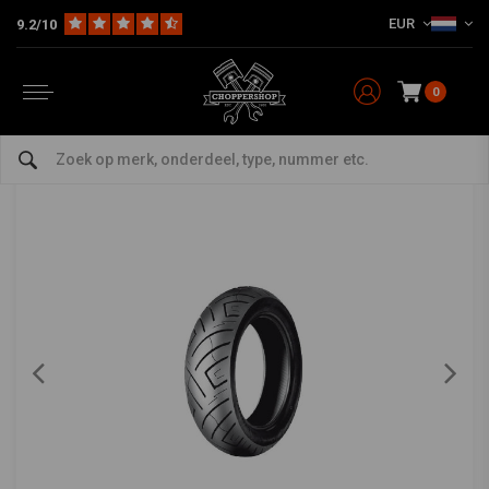
EUR
9.2/10
Home
The Garage
Banden
15 Inch
777 Achterband 160/80-15 (74H) TL
SHINKO
-
bekijk alles van Shinko
0
777 Achterband 160/80-15 (74H) TL
4/5 (1 reviews)