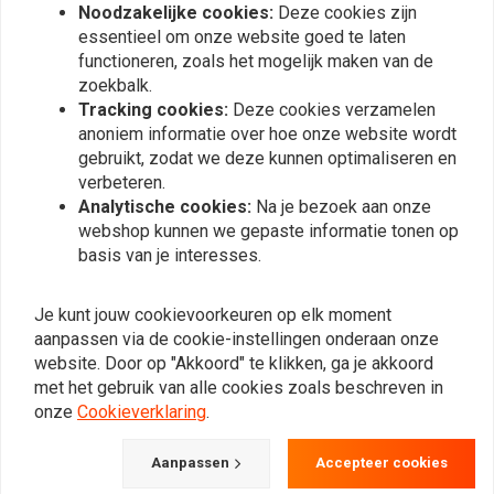
Noodzakelijke cookies:
Deze cookies zijn
essentieel om onze website goed te laten
functioneren, zoals het mogelijk maken van de
zoekbalk.
Vergelijkbare producten
Tracking cookies:
Deze cookies verzamelen
anoniem informatie over hoe onze website wordt
gebruikt, zodat we deze kunnen optimaliseren en
verbeteren.
Analytische cookies:
Na je bezoek aan onze
webshop kunnen we gepaste informatie tonen op
basis van je interesses.
Je kunt jouw cookievoorkeuren op elk moment
aanpassen via de cookie-instellingen onderaan onze
website. Door op "Akkoord" te klikken, ga je akkoord
met het gebruik van alle cookies zoals beschreven in
MCS
Brandstoffilterset
6MM Benzine Filter Glas /
onze
Cookieverklaring
.
Uitwasbaar
€31,35
€11,92
Aanpassen
Accepteer cookies