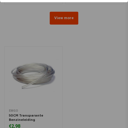
View more
EMGO
50CM Transparante
Benzineleiding
€2,98