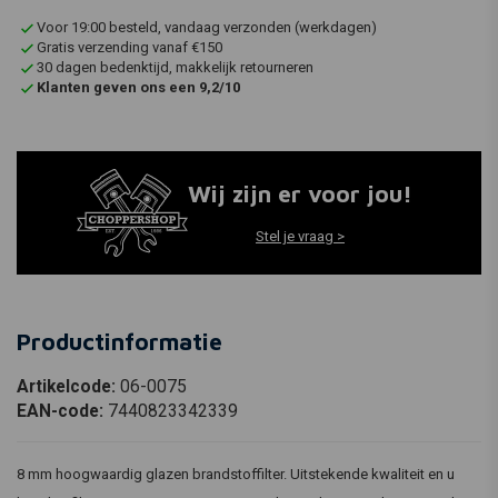
Voor 19:00 besteld, vandaag verzonden (werkdagen)
Gratis verzending vanaf €150
30 dagen bedenktijd, makkelijk retourneren
Klanten geven ons een 9,2/10
Wij zijn er voor jou!
Stel je vraag >
Productinformatie
Artikelcode:
06-0075
EAN-code:
7440823342339
8 mm hoogwaardig glazen brandstoffilter. Uitstekende kwaliteit en u