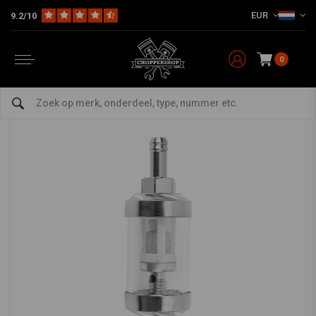
EUR
9.2/10
Home
Multi-fit
Tanks en Toebehoren
Benzinefilter
8 mm hoogwaardig glazen brandstoffilter
MCU
-
bekijk alles van MCU
0
8 mm hoogwaardig glazen brandstoffilter
0/5 (0 reviews)