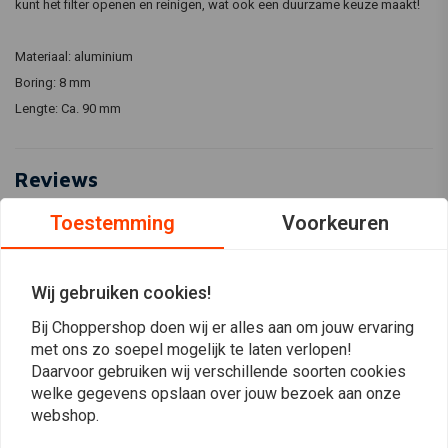
kunt het filter openen en reinigen, wat ook een duurzame keuze maakt!
Materiaal: aluminium
Boring: 8 mm
Lengte: Ca. 90 mm
Reviews
Toestemming
Voorkeuren
0
(0 beoordelingen)
0
Wij gebruiken cookies!
0
0
Bij Choppershop doen wij er alles aan om jouw ervaring
0
met ons zo soepel mogelijk te laten verlopen!
0
Daarvoor gebruiken wij verschillende soorten cookies
welke gegevens opslaan over jouw bezoek aan onze
webshop.
Plaats ook een review