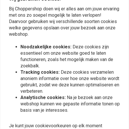
* Dual Trip Meter (resetbaar): 0.0-99.999,9 km (mijl)
Bij Choppershop doen wij er alles aan om jouw ervaring
* RPM Meter: 0-20,000rpm
Kovács Attila
michael s.
met ons zo soepel mogelijk te laten verlopen!
* Voltmeter: 0.0-18.0V
I'm using an 2002 Yamaha XV1700 Road Star
Sehr schön un
Daarvoor gebruiken wij verschillende soorten cookies
* Max. snelheidsgeheugen en recall
Warrior since 2017 December. Works fine.
Aber ohne Gesc
welke gegevens opslaan over jouw bezoek aan onze
* Max. rpm geheugen en recall
webshop.
nicht enthalt
Read more...
* Opschakelen waarschuwing kan worden ingesteld
Noodzakelijke cookies:
Deze cookies zijn
* Mogelijkheid om verbinding te maken met de OEM-snelheidsensor, als
essentieel om onze website goed te laten
het voertuig is uitgerust met een elektrische snelheidsensor
functioneren, zoals het mogelijk maken van de
* PPR-instelling te selecteren uit 1P-1r / 1P-2r / 2P-1r / 30P-1r
zoekbalk.
Plaats ook een review
* Power DC9-16 (normaal 12V)
Tracking cookies:
Deze cookies verzamelen
anoniem informatie over hoe onze website wordt
* V-vormige beugel inbegrepen
gebruikt, zodat we deze kunnen optimaliseren en
verbeteren.
Vergelijkbare producten
Analytische cookies:
Na je bezoek aan onze
webshop kunnen we gepaste informatie tonen op
basis van je interesses.
Je kunt jouw cookievoorkeuren op elk moment