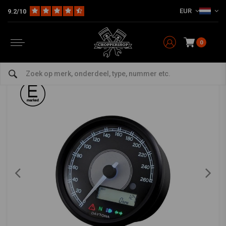
EUR
9.2/10
Home
Multi-fit
Tellers
Digitaal
80MM Velona 260 km/h & RPM Teller Zwart
DAYTONA
-
bekijk alles van Daytona
0
80MM Velona 260 km/h & RPM Teller Zwart
4.5/5 (2 reviews)