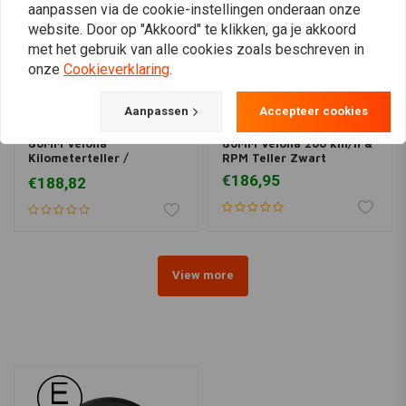
aanpassen via de cookie-instellingen onderaan onze
website. Door op "Akkoord" te klikken, ga je akkoord
met het gebruik van alle cookies zoals beschreven in
onze
Cookieverklaring
.
Aanpassen
Accepteer cookies
DAYTONA
DAYTONA
80MM Velona
80MM Velona 200 km/h &
Kilometerteller /
RPM Teller Zwart
toerenteller 9000 Rpm
€186,95
€188,82
View more