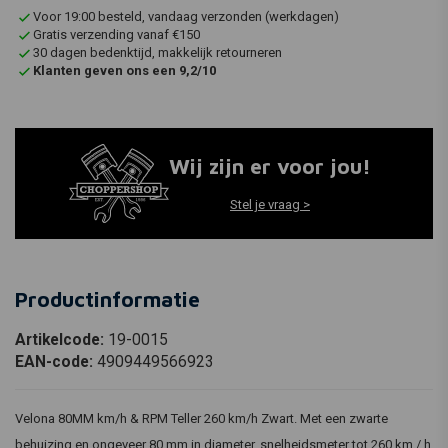
Voor 19:00 besteld, vandaag verzonden (werkdagen)
Gratis verzending vanaf €150
30 dagen bedenktijd, makkelijk retourneren
Klanten geven ons een 9,2/10
Wij zijn er voor jou!
Stel je vraag >
Productinformatie
Artikelcode:
19-0015
EAN-code:
4909449566923
Velona 80MM km/h & RPM Teller 260 km/h Zwart. Met een zwarte
behuizing en ongeveer 80 mm in diameter, snelheidsmeter tot 260 km / h