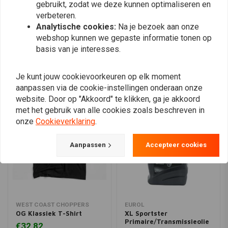
gebruikt, zodat we deze kunnen optimaliseren en
verbeteren.
Plaats ook een review
Analytische cookies:
Na je bezoek aan onze
webshop kunnen we gepaste informatie tonen op
basis van je interesses.
Vergelijkbare producten
Je kunt jouw cookievoorkeuren op elk moment
aanpassen via de cookie-instellingen onderaan onze
website. Door op "Akkoord" te klikken, ga je akkoord
met het gebruik van alle cookies zoals beschreven in
onze
Cookieverklaring
.
Aanpassen
Accepteer cookies
WEST COAST CHOPPERS
EUROL
OG Klassiek T-Shirt
XL Sportster
Primaire/Transmissieolie
€32,82