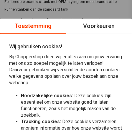
Een bredere brandstoftank met OEM-styling om meer brandstof te
kunnen tanken dan de standaard tank.
Linkerzijde 22mm benzinekraan (niet inbegrepen)
Toestemming
Voorkeuren
Compatibel met 83-up schroefdoppen (niet inbegrepen)
King-versie van OEM 61023-95 brandstoftank
Opmerking: 93-94 XL & 95-03 XL benzinetanks zijn identiek, met
Wij gebruiken cookies!
Lees meer
uitzondering van de plaats van de benzinekraan (93-94 XL aan de
Bij Choppershop doen wij er alles aan om jouw ervaring
rechterkant, 95-03 XL aan de linkerkant).
met ons zo soepel mogelijk te laten verlopen!
Opmerking: Het wordt aanbevolen om alle tanks onder druk te
Reviews
Daarvoor gebruiken wij verschillende soorten cookies
testen, af te dichten en te proefpassen voordat ze worden
welke gegevens opslaan over jouw bezoek aan onze
0
geverfd en geïnstalleerd.
webshop.
(0 beoordelingen)
Montage: 95-03 XL (NU), past op 93-94 XL behalve locatie
0
Noodzakelijke cookies:
Deze cookies zijn
tankkraan
essentieel om onze website goed te laten
0
Ideaal voor Sportster-liefhebbers die de brandstofcapaciteit willen
functioneren, zoals het mogelijk maken van de
0
zoekbalk.
vergroten zonder OEM-stijl op te offeren
0
Tracking cookies:
Deze cookies verzamelen
0
anoniem informatie over hoe onze website wordt