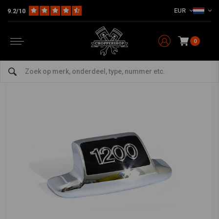
EUR
9.2/10
Home
HD
Spatborden Harley
Spatbord Accessoires Harley
Achterspatbordpunt -1200- Chroom 49-84 BT
Achterspatbordpunt -1200- Chroom 49-84 BT
0
0/5 (0 reviews)