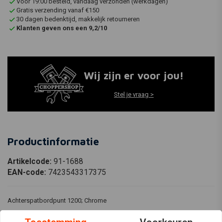
Voor 19:00 besteld, vandaag verzonden (werkdagen)
Gratis verzending vanaf €150
30 dagen bedenktijd, makkelijk retourneren
Klanten geven ons een 9,2/10
Wij zijn er voor jou!
Stel je vraag >
Productinformatie
Artikelcode:
91-1688
EAN-code:
7423543317375
Achterspatbordpunt 1200; Chrome
Past op:> 49-84 BT (NU)