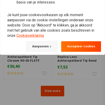
basis van je interesses.
Je kunt jouw cookievoorkeuren op elk moment
aanpassen via de cookie-instellingen onderaan onze
website. Door op "Akkoord" te klikken, ga je akkoord
met het gebruik van alle cookies zoals beschreven in
onze
Cookieverklaring
.
Aanpassen
Accepteer cookies
Achterspatbord Tip
Replica Lens
Chroom 90-05 FLSTF
Achterspatbord Tip Rood
99-08 Touring; 04-17
€30,40
€7,52
FLST
View more