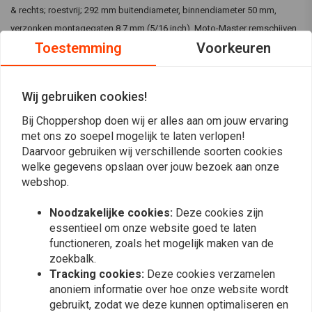
& rechts; roestvrij; 292 mm buitendiameter, binnendiameter 50 mm,
verzonken montagegaten 8,7 mm (5/16 inch). Moto-Master remschijven
Toestemming
Voorkeuren
zijn gemaakt van hoogwaardig roestvrij staal, bieden uitstekende
remprestaties en zijn zeer corrosiebestendig. Past voor links en rechts:
84-99 BT, TC., XL (excl. XL1200C / S)
Wij gebruiken cookies!
Bij Choppershop doen wij er alles aan om jouw ervaring
Reviews
met ons zo soepel mogelijk te laten verlopen!
Daarvoor gebruiken wij verschillende soorten cookies
0
welke gegevens opslaan over jouw bezoek aan onze
(0 beoordelingen)
webshop.
0
Noodzakelijke cookies:
Deze cookies zijn
0
essentieel om onze website goed te laten
0
functioneren, zoals het mogelijk maken van de
0
zoekbalk.
0
Tracking cookies:
Deze cookies verzamelen
anoniem informatie over hoe onze website wordt
gebruikt, zodat we deze kunnen optimaliseren en