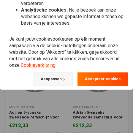
Plaats ook een review
verbeteren.
Analytische cookies:
Na je bezoek aan onze
webshop kunnen we gepaste informatie tonen op
basis van je interesses.
Vergelijkbare producten
Je kunt jouw cookievoorkeuren op elk moment
aanpassen via de cookie-instellingen onderaan onze
website. Door op "Akkoord" te klikken, ga je akkoord
met het gebruik van alle cookies zoals beschreven in
onze
Cookieverklaring
.
Aanpassen
Accepteer cookies
MOTO MASTER
MOTO MASTER
Adrian 5-spaaks
Adrian 5-spaaks
zwevende remschijf voor
zwevende remschijf voor
10-17 Dyna (excl. FXDL /
15-20 Softail 06-17 Dyna
€212,33
€212,33
S) met dubbele schijf
08-20 FLH; 09-20 Trike;
14-20 XL