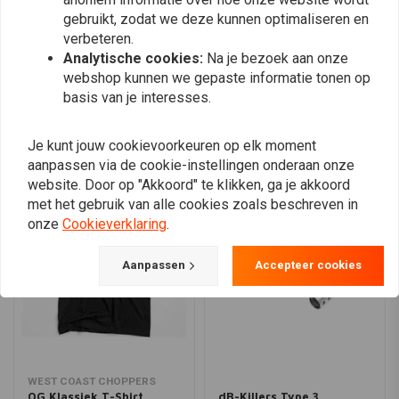
gebruikt, zodat we deze kunnen optimaliseren en
indicatorset. Voeg hem vandaag nog toe aan je winkelmandje en geef je
verbeteren.
motor een vleugje klasse!
Analytische cookies:
Na je bezoek aan onze
Plaats ook een review
webshop kunnen we gepaste informatie tonen op
basis van je interesses.
Vergelijkbare producten
Je kunt jouw cookievoorkeuren op elk moment
aanpassen via de cookie-instellingen onderaan onze
website. Door op "Akkoord" te klikken, ga je akkoord
met het gebruik van alle cookies zoals beschreven in
onze
Cookieverklaring
.
Aanpassen
Accepteer cookies
WEST COAST CHOPPERS
OG Klassiek T-Shirt
dB-Killers Type 3