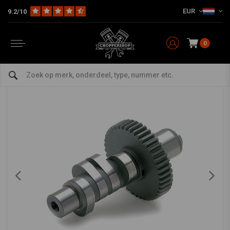
EUR
9.2/10
Home
J Grind / .405in Lift Nokkenas | Kies Model
ANDREWS
-
bekijk alles van Andrews
0
J Grind / .405in Lift Nokkenas | Kies Model
0/5 (0 reviews)