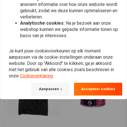
66-69 Shovelhead (NU) - .405 inch kleplift
anoniem informatie over hoe onze website wordt
0
gebruikt, zodat we deze kunnen optimaliseren en
Model3 (503395):
70-E77 Shovelhead
verbeteren.
Analytische cookies:
Na je bezoek aan onze
webshop kunnen we gepaste informatie tonen op
Plaats ook een review
basis van je interesses.
Je kunt jouw cookievoorkeuren op elk moment
Vergelijkbare producten
aanpassen via de cookie-instellingen onderaan onze
website. Door op "Akkoord" te klikken, ga je akkoord
met het gebruik van alle cookies zoals beschreven in
onze
Cookieverklaring
.
Aanpassen
Accepteer cookies