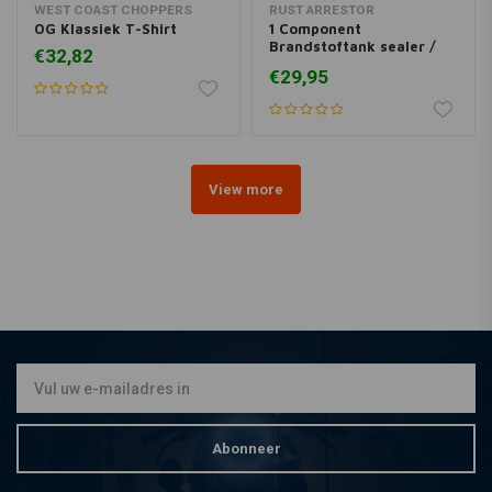
WEST COAST CHOPPERS
RUST ARRESTOR
OG Klassiek T-Shirt
1 Component
Brandstoftank sealer /
€32,82
coating 0,5L
€29,95
View more
Abonneer