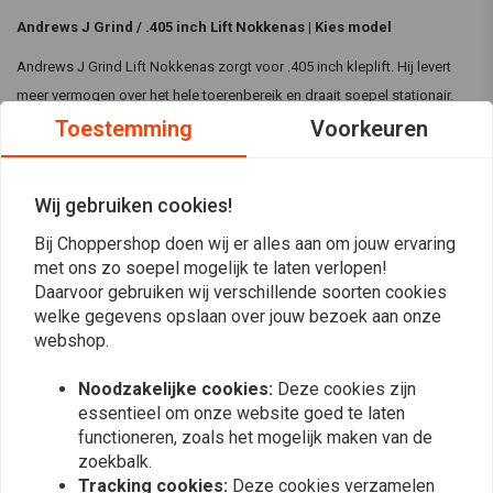
Andrews J Grind / .405 inch Lift Nokkenas | Kies model
Andrews J Grind Lift Nokkenas zorgt voor .405 inch kleplift. Hij levert
meer vermogen over het hele toerenbereik en draait soepel stationair.
Toestemming
Voorkeuren
Specificaties:
.405 inch kleplift
Wij gebruiken cookies!
Gemakkelijke installatie
Bij Choppershop doen wij er alles aan om jouw ervaring
Kenmerken:
Lees meer
met ons zo soepel mogelijk te laten verlopen!
Meer vermogen over het hele toerenbereik
Daarvoor gebruiken wij verschillende soorten cookies
Reviews
Soepel stationair draaien
welke gegevens opslaan over jouw bezoek aan onze
webshop.
Milde straatnok
0
(0 beoordelingen)
Compatibiliteit:
Noodzakelijke cookies:
Deze cookies zijn
essentieel om onze website goed te laten
0
Model1 (503400):
L77-84 Shovelhead (NU)
functioneren, zoals het mogelijk maken van de
0
Model 2 (503390):
zoekbalk.
0
48-65 Panhead - Geeft .425 inch kleplift
Tracking cookies:
Deze cookies verzamelen
0